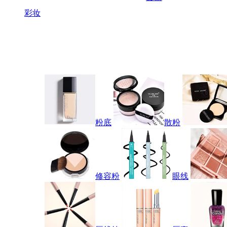
彩妆
粉底
散粉
修容粉
眼线