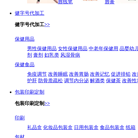
唇线笔
唇膏
健字号代加工
健字号代加工
>>
保健用品
男性保健用品
女性保健用品
中老年保健用
品婴幼
剂
膏剂
妇乳类
风湿骨病
保健食品
免疫调节
改善睡眠
改善胃肠
改善记忆
促进排铅
改
护肝
防骨质疏松
调节内分泌
解酒类
保健茶
改善性
包装印刷定制
包装印刷定制
>>
印刷
礼品盒
化妆品包装盒
日用包装盒
食品包装盒
纸箱
包材