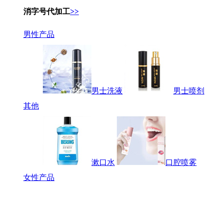
消字号代加工
>>
男性产品
男士洗液
男士喷剂
其他
漱口水
口腔喷雾
女性产品