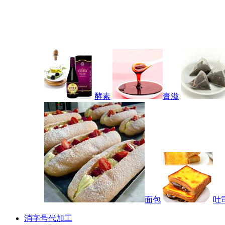
酵素
膏滋
面包
吐
消字号代加工