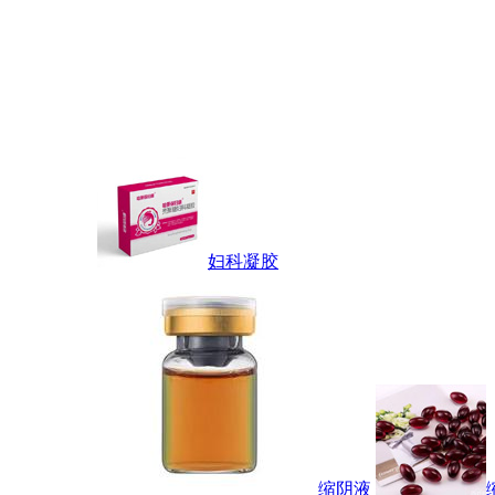
妇科凝胶
缩阴液