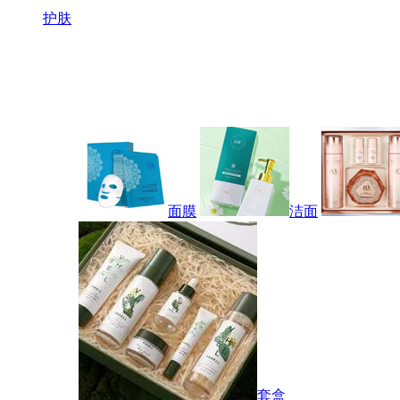
护肤
面膜
洁面
套盒