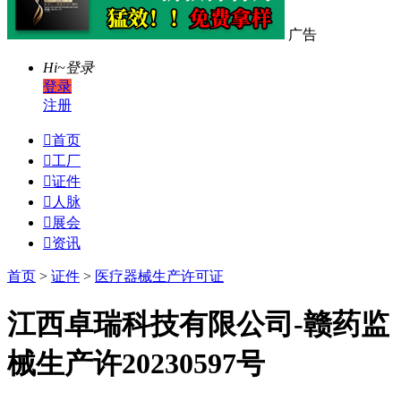
广告
Hi~
登录
登录
注册

首页

工厂

证件

人脉

展会

资讯
首页
>
证件
>
医疗器械生产许可证
江西卓瑞科技有限公司-赣药监
械生产许20230597号