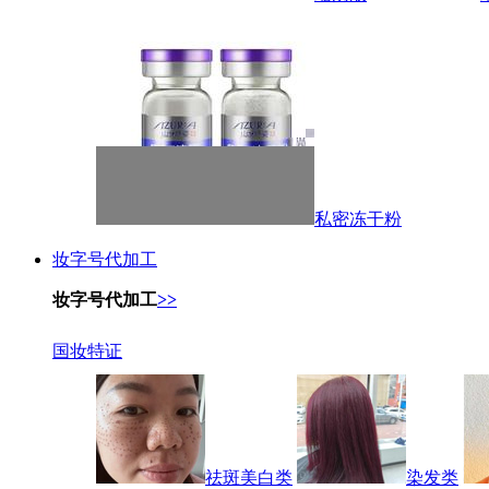
私密冻干粉
妆字号代加工
妆字号代加工
>>
国妆特证
祛斑美白类
染发类