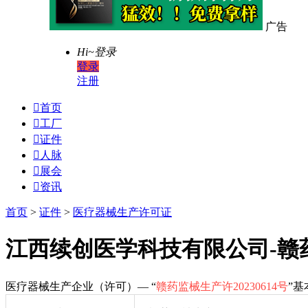
广告
Hi~
登录
登录
注册

首页

工厂

证件

人脉

展会

资讯
首页
>
证件
>
医疗器械生产许可证
江西续创医学科技有限公司-赣药监
医疗器械生产企业（许可）— “
赣药监械生产许20230614号
”基