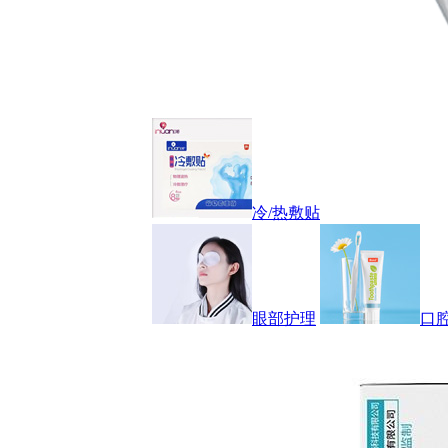
冷/热敷贴
眼部护理
口