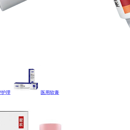
腔护理
医用软膏