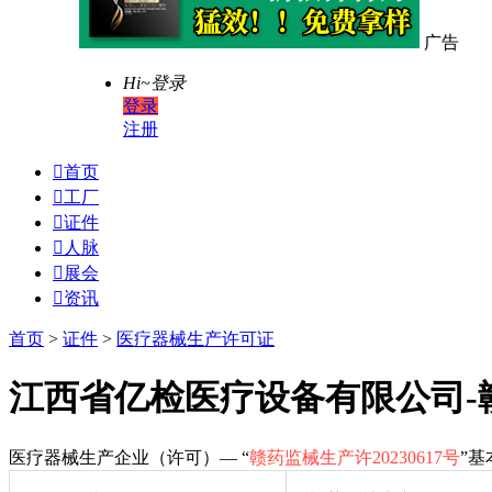
广告
Hi~
登录
登录
注册

首页

工厂

证件

人脉

展会

资讯
首页
>
证件
>
医疗器械生产许可证
江西省亿检医疗设备有限公司-赣药
医疗器械生产企业（许可）— “
赣药监械生产许20230617号
”基