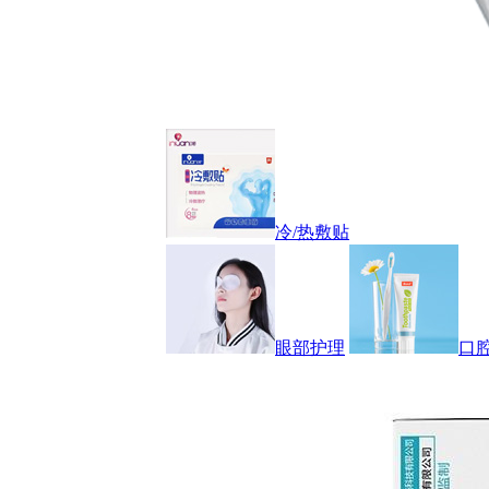
冷/热敷贴
眼部护理
口