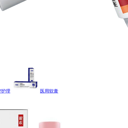
腔护理
医用软膏