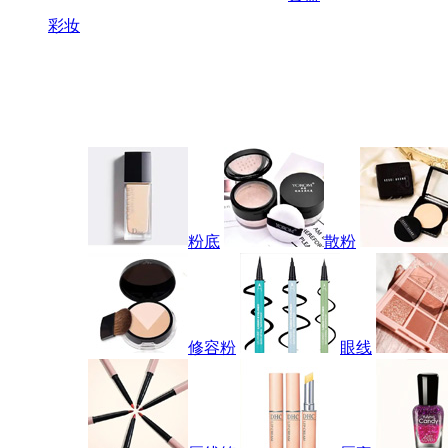
彩妆
粉底
散粉
修容粉
眼线