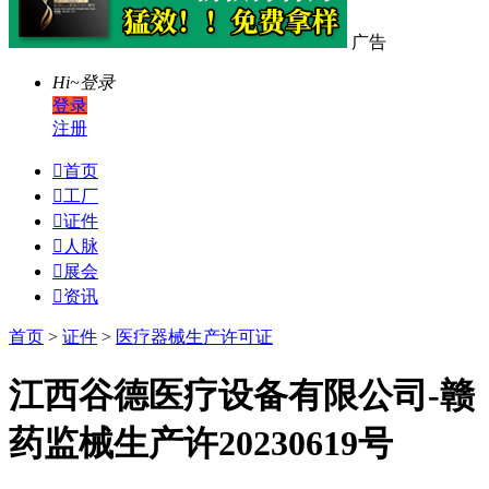
广告
Hi~
登录
登录
注册

首页

工厂

证件

人脉

展会

资讯
首页
>
证件
>
医疗器械生产许可证
江西谷德医疗设备有限公司-赣
药监械生产许20230619号