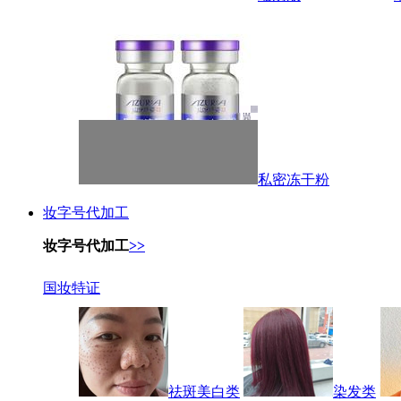
私密冻干粉
妆字号代加工
妆字号代加工
>>
国妆特证
祛斑美白类
染发类