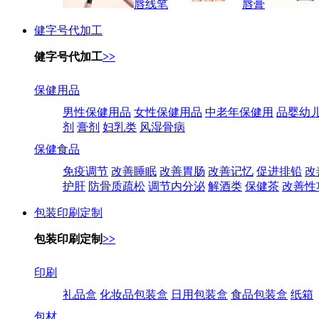
唇线笔
唇膏
健字号代加工
健字号代加工
>>
保健用品
男性保健用品
女性保健用品
中老年保健用
品婴幼
剂
膏剂
妇乳类
风湿骨病
保健食品
免疫调节
改善睡眠
改善胃肠
改善记忆
促进排铅
改
护肝
防骨质疏松
调节内分泌
解酒类
保健茶
改善性
包装印刷定制
包装印刷定制
>>
印刷
礼品盒
化妆品包装盒
日用包装盒
食品包装盒
纸箱
包材