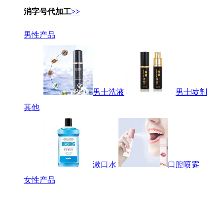
消字号代加工
>>
男性产品
男士洗液
男士喷剂
其他
漱口水
口腔喷雾
女性产品