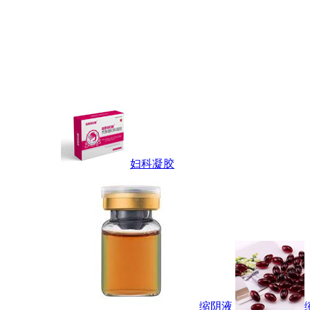
妇科凝胶
缩阴液