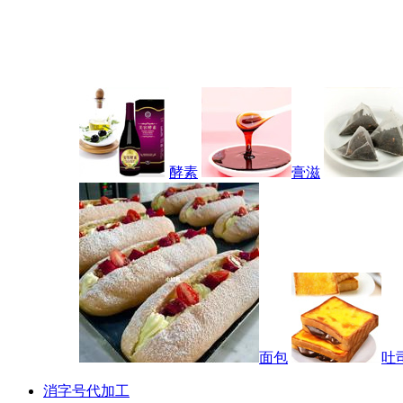
酵素
膏滋
面包
吐
消字号代加工