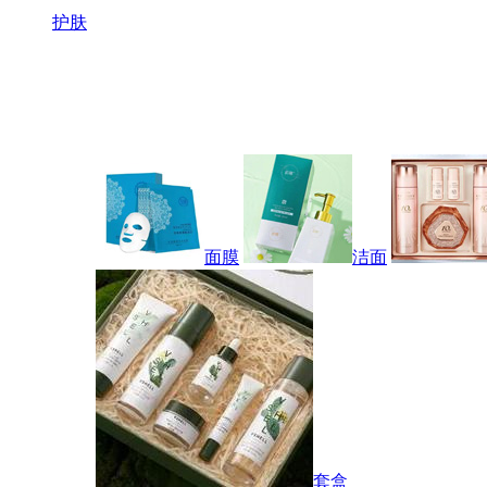
护肤
面膜
洁面
套盒