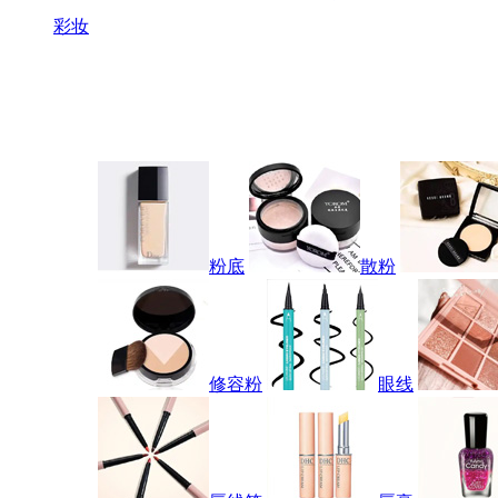
彩妆
粉底
散粉
修容粉
眼线