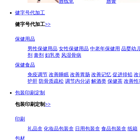
唇线笔
唇膏
健字号代加工
健字号代加工
>>
保健用品
男性保健用品
女性保健用品
中老年保健用
品婴幼
剂
膏剂
妇乳类
风湿骨病
保健食品
免疫调节
改善睡眠
改善胃肠
改善记忆
促进排铅
改
护肝
防骨质疏松
调节内分泌
解酒类
保健茶
改善性
包装印刷定制
包装印刷定制
>>
印刷
礼品盒
化妆品包装盒
日用包装盒
食品包装盒
纸箱
包材