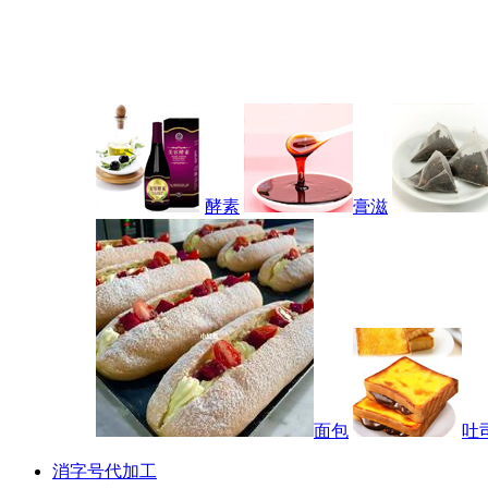
酵素
膏滋
面包
吐
消字号代加工