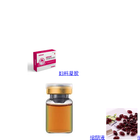
妇科凝胶
缩阴液