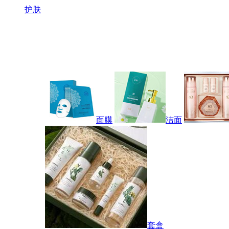
护肤
面膜
洁面
套盒