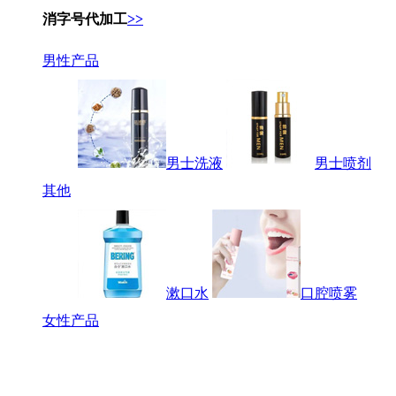
消字号代加工
>>
男性产品
男士洗液
男士喷剂
其他
漱口水
口腔喷雾
女性产品