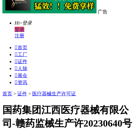
广告
Hi~
登录
登录
注册

首页

工厂

证件

人脉

展会

资讯
首页
>
证件
>
医疗器械生产许可证
国药集团江西医疗器械有限公
司-赣药监械生产许20230640号