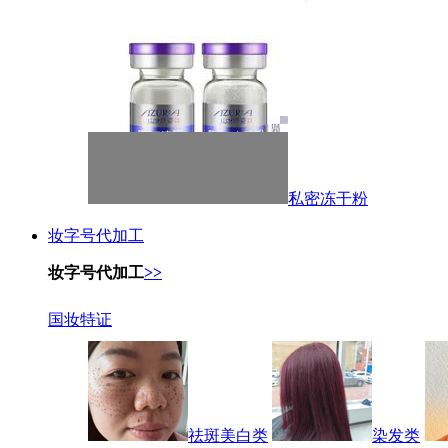
私密冻干粉
妆字号代加工
妆字号代加工
>>
国妆特证
祛斑美白类
染发类