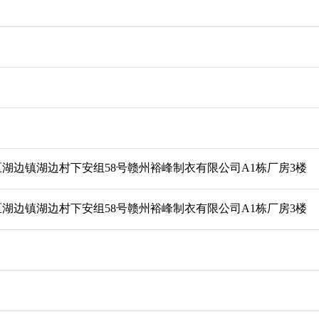
湖边镇湖边村下安组58号赣州裕峰制衣有限公司A1栋厂房3楼
湖边镇湖边村下安组58号赣州裕峰制衣有限公司A1栋厂房3楼