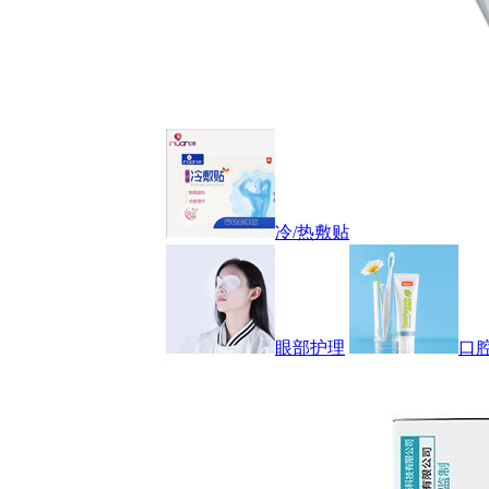
冷/热敷贴
眼部护理
口