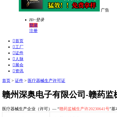
广告
Hi~
登录
登录
注册

首页

工厂

证件

人脉

展会

资讯
首页
>
证件
>
医疗器械生产许可证
赣州深奥电子有限公司-赣药监械生
医疗器械生产企业（许可）— “
赣药监械生产许20230641号
”基