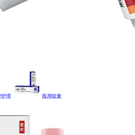
腔护理
医用软膏