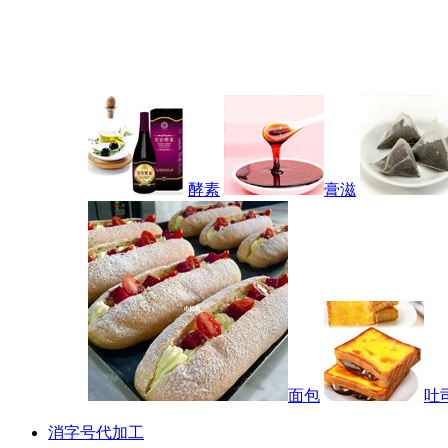
酵素
膏滋
面包
吐
消字号代加工