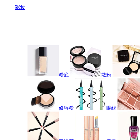
彩妆
粉底
散粉
修容粉
眼线