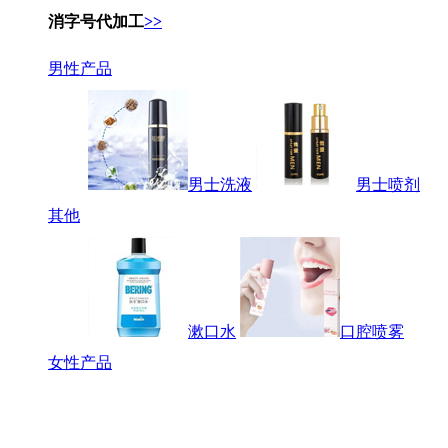
消字号代加工
>>
男性产品
男士洗液
男士喷剂
其他
漱口水
口腔喷雾
女性产品