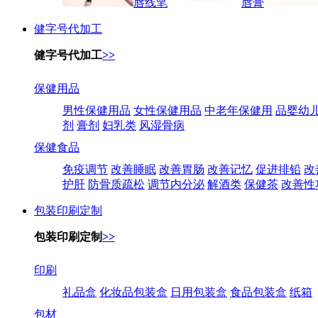
唇线笔
唇膏
健字号代加工
健字号代加工
>>
保健用品
男性保健用品
女性保健用品
中老年保健用
品婴幼
剂
膏剂
妇乳类
风湿骨病
保健食品
免疫调节
改善睡眠
改善胃肠
改善记忆
促进排铅
改
护肝
防骨质疏松
调节内分泌
解酒类
保健茶
改善性
包装印刷定制
包装印刷定制
>>
印刷
礼品盒
化妆品包装盒
日用包装盒
食品包装盒
纸箱
包材