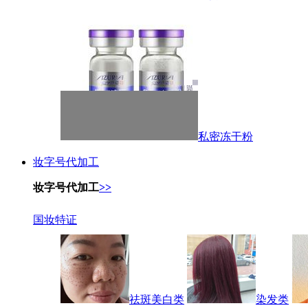
私密冻干粉
妆字号代加工
妆字号代加工
>>
国妆特证
祛斑美白类
染发类