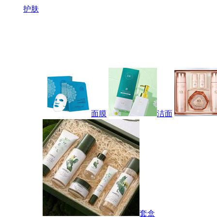
护肤
面膜
洁面
套盒