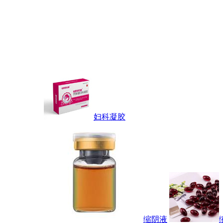
妇科凝胶
缩阴液