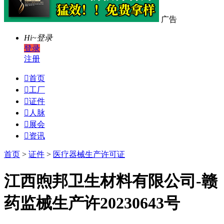
广告
Hi~
登录
登录
注册

首页

工厂

证件

人脉

展会

资讯
首页
>
证件
>
医疗器械生产许可证
江西煦邦卫生材料有限公司-赣
药监械生产许20230643号