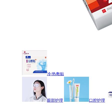
冷/热敷贴
眼部护理
口腔护理