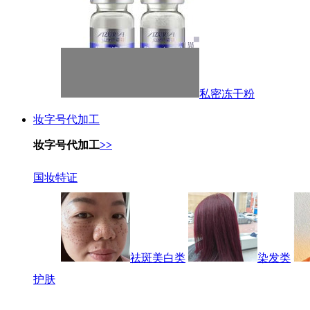
私密冻干粉
妆字号代加工
妆字号代加工
>>
国妆特证
祛斑美白类
染发类
护肤