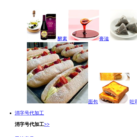
酵素
膏滋
面包
吐
消字号代加工
消字号代加工
>>