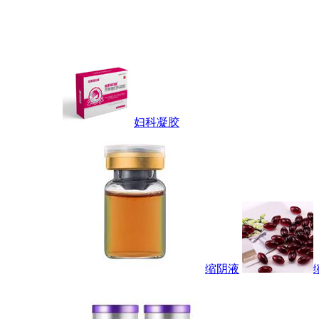
妇科凝胶
缩阴液