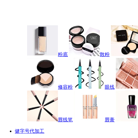
粉底
散粉
修容粉
眼线
唇线笔
唇膏
健字号代加工