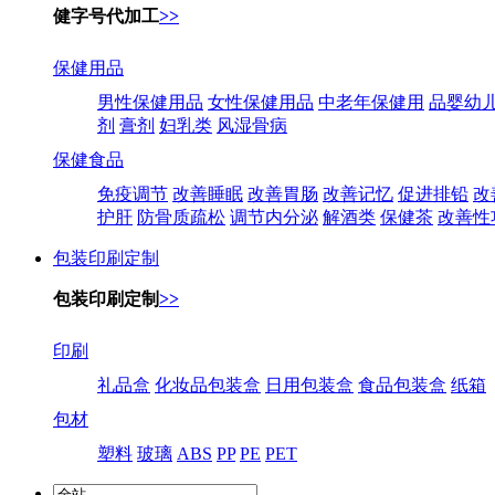
健字号代加工
>>
保健用品
男性保健用品
女性保健用品
中老年保健用
品婴幼
剂
膏剂
妇乳类
风湿骨病
保健食品
免疫调节
改善睡眠
改善胃肠
改善记忆
促进排铅
改
护肝
防骨质疏松
调节内分泌
解酒类
保健茶
改善性
包装印刷定制
包装印刷定制
>>
印刷
礼品盒
化妆品包装盒
日用包装盒
食品包装盒
纸箱
包材
塑料
玻璃
ABS
PP
PE
PET