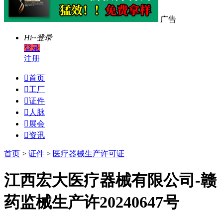
广告
Hi~
登录
登录
注册

首页

工厂

证件

人脉

展会

资讯
首页
>
证件
>
医疗器械生产许可证
江西宏大医疗器械有限公司-赣
药监械生产许20240647号