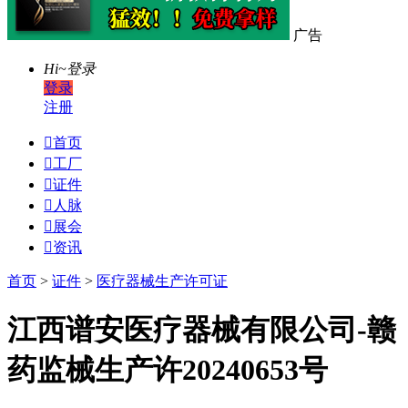
广告
Hi~
登录
登录
注册

首页

工厂

证件

人脉

展会

资讯
首页
>
证件
>
医疗器械生产许可证
江西谱安医疗器械有限公司-赣
药监械生产许20240653号