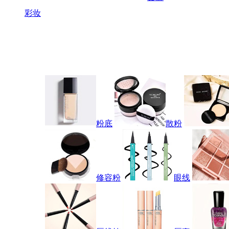
彩妆
粉底
散粉
修容粉
眼线