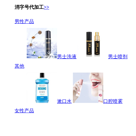
消字号代加工
>>
男性产品
男士洗液
男士喷剂
其他
漱口水
口腔喷雾
女性产品