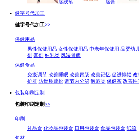
唇线笔
唇膏
健字号代加工
健字号代加工
>>
保健用品
男性保健用品
女性保健用品
中老年保健用
品婴幼
剂
膏剂
妇乳类
风湿骨病
保健食品
免疫调节
改善睡眠
改善胃肠
改善记忆
促进排铅
改
护肝
防骨质疏松
调节内分泌
解酒类
保健茶
改善性
包装印刷定制
包装印刷定制
>>
印刷
礼品盒
化妆品包装盒
日用包装盒
食品包装盒
纸箱
包材