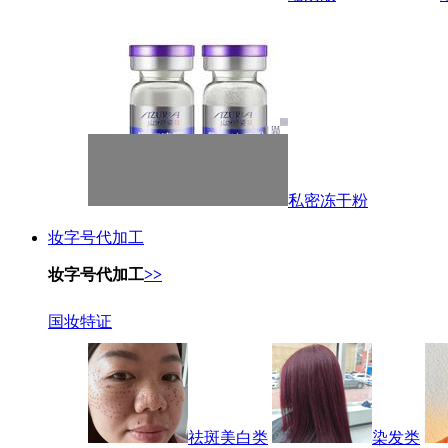
私密冻干粉
妆字号代加工
妆字号代加工
>>
国妆特证
祛斑美白类
染发类