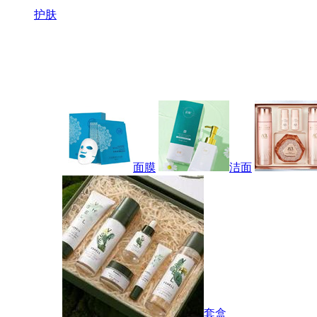
护肤
面膜
洁面
套盒