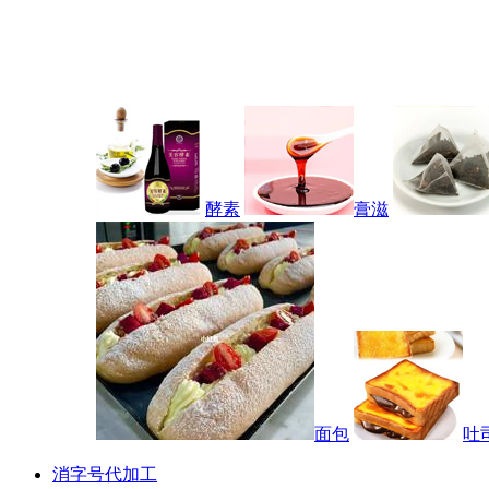
酵素
膏滋
面包
吐
消字号代加工