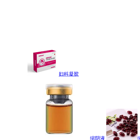
妇科凝胶
缩阴液