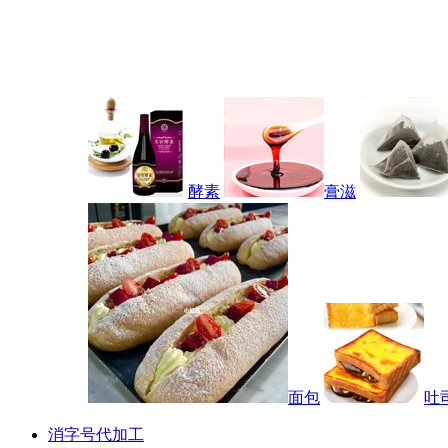
酵素
膏滋
面包
吐
消字号代加工