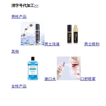
消字号代加工
>>
男性产品
男士洗液
男士喷剂
其他
漱口水
口腔喷雾
女性产品