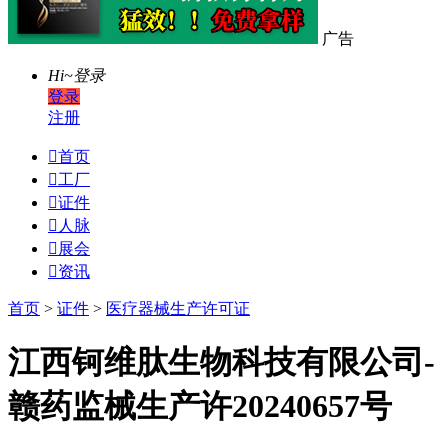
广告
Hi~
登录
登录
注册

首页

工厂

证件

人脉

展会

资讯
首页
>
证件
>
医疗器械生产许可证
江西钶维肽生物科技有限公司-
赣药监械生产许20240657号