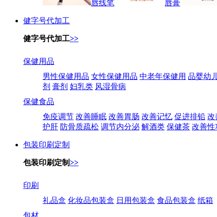
唇线笔
唇膏
健字号代加工
健字号代加工
>>
保健用品
男性保健用品
女性保健用品
中老年保健用
品婴幼
剂
膏剂
妇乳类
风湿骨病
保健食品
免疫调节
改善睡眠
改善胃肠
改善记忆
促进排铅
改
护肝
防骨质疏松
调节内分泌
解酒类
保健茶
改善性
包装印刷定制
包装印刷定制
>>
印刷
礼品盒
化妆品包装盒
日用包装盒
食品包装盒
纸箱
包材