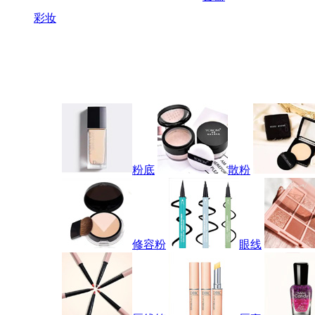
彩妆
粉底
散粉
修容粉
眼线