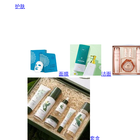
护肤
面膜
洁面
套盒