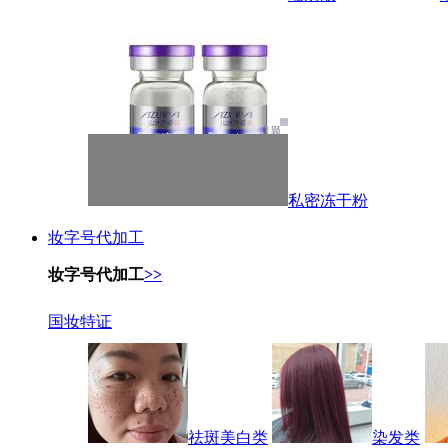
私密冻干粉
妆字号代加工
妆字号代加工
>>
国妆特证
祛斑美白类
染发类