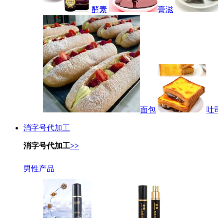
酵素
膏滋
面包
吐
消字号代加工
消字号代加工
>>
男性产品