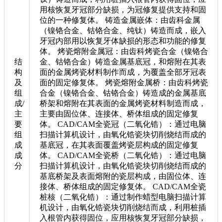
用核恢复牙冠部分缺损，为冠修复提供支持和固
位的一种修复体。 铸造金属嵌体：由齿科金属
（镍铬合金、钴铬合金、纯钛）铸造而成，嵌入
牙冠内部用以恢复牙体缺损的形态和功能的修复
体。 烤瓷熔附金属冠：由齿科烤瓷合金（镍铬合
结
金、钴铬合金）铸造金属基底冠，和熔附在其表
构
面的金属烤瓷材料制作而成，为覆盖全部牙冠表
及
面的固定修复体。 烤瓷熔附金属桥：由齿科烤瓷
组
合金（镍铬合金、钴铬合金）铸造成的金属基底
成/
桥架和熔附在其表面的金属烤瓷材料制造而成，
主
主要由固位体、连接体、桥体组成的固定修复
要
体。 CAD/CAM全瓷冠（二氧化锆）：通过电脑
组
扫描计算机设计，由氧化锆瓷块切削烧结而成的
成
基底冠，在其表面覆盖烤瓷层构成的固定修复
成
体。 CAD/CAM全瓷桥（二氧化锆）：通过电脑
分
扫描计算机设计，由氧化锆瓷块切削烧结而成的
基底桥架及表面熔附的瓷层构成，由固位体、连
接体、桥体组成的固定修复体。 CAD/CAM全瓷
桩核（二氧化锆）：通过制作蜡型电脑扫描计算
机设计，由氧化锆瓷块切削烧结而成，利用桩插
入根管内获得固位，应用核恢复牙冠部分缺损，