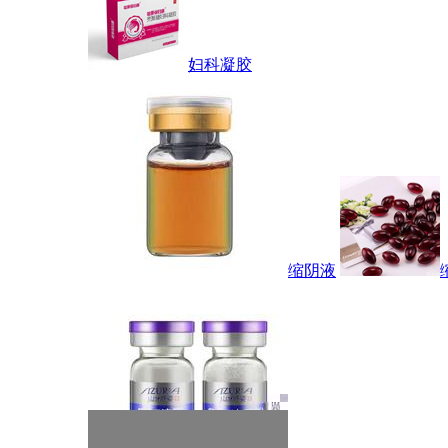
妇科凝胶
缩阴液