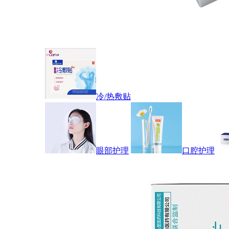
冷/热敷贴
眼部护理
口腔护理