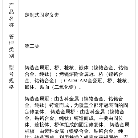
产
品
定制式固定义齿
名
称
管
理
第二类
类
别
型
铸造金属冠、桥、桩核、嵌体（镍铬合金、钴铬
号
合金、纯钛）；烤瓷熔附金属冠、桥（镍铬合
规
金、钴铬合金）；CAD/CAM全瓷冠、桥、桩核、
格
嵌体、贴面（二氧化锆）。
铸造金属冠：由齿科金属（镍铬合金、钴铬合
金、纯钛）铸造而成，为覆盖全部牙冠表面的固
定修复体。 铸造金属桥：由齿科金属（镍铬合
金、钴铬合金、纯钛）铸造而成。主要由固位
体、连接体、桥体组成的固定修复体。 铸造金属
桩核：由齿科金属（镍铬合金、钴铬合金、纯
钛）铸造而成，利用桩插入根管内获得固位，应