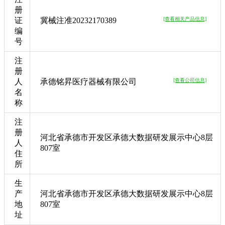
册
证
冀械注准20232170389
[查看相关产品信息]
编
号
注
册
人
承德铭昇医疗器械有限公司
[查看公司信息]
名
称
注
册
河北省承德市开发区承德大数据研发展示中心8层
人
807室
住
所
生
产
河北省承德市开发区承德大数据研发展示中心8层
地
807室
址