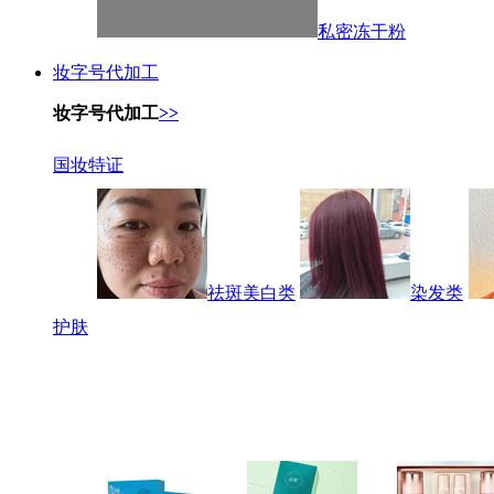
私密冻干粉
妆字号代加工
妆字号代加工
>>
国妆特证
祛斑美白类
染发类
护肤