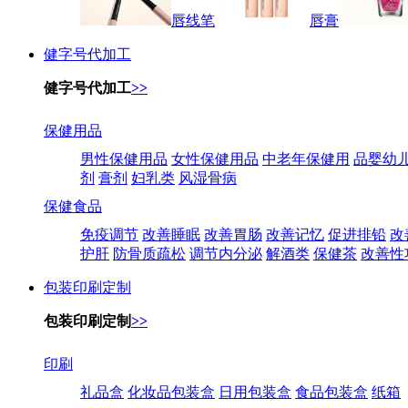
唇线笔
唇膏
健字号代加工
健字号代加工
>>
保健用品
男性保健用品
女性保健用品
中老年保健用
品婴幼
剂
膏剂
妇乳类
风湿骨病
保健食品
免疫调节
改善睡眠
改善胃肠
改善记忆
促进排铅
改
护肝
防骨质疏松
调节内分泌
解酒类
保健茶
改善性
包装印刷定制
包装印刷定制
>>
印刷
礼品盒
化妆品包装盒
日用包装盒
食品包装盒
纸箱