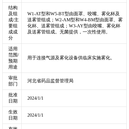
结构
及组
W1-AT型和W5-BT型由面罩、咬嘴、雾化杯及
成/主
送雾管组成；W2-AM型和W4-BM型由面罩、雾
要组
化杯、送雾管组成；W3-AY型由咬嘴、雾化杯
成成
及送雾管组成。无菌提供，一次性使用。
分
适用
范围/
用于连接气源及雾化设备供临床实施雾化。
预期
用途
审批
河北省药品监督管理局
部门
批准
2024/1/1
日期
生效
2024/1/1
日期
有效