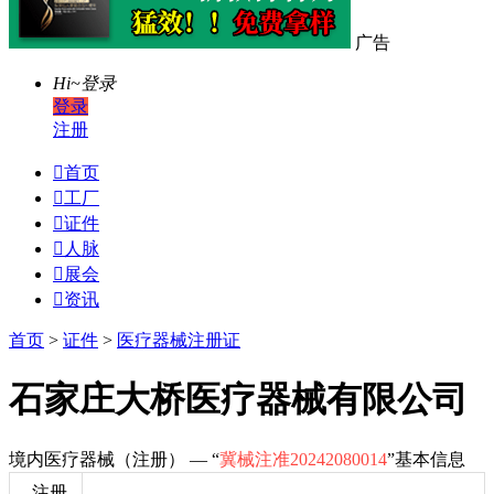
广告
Hi~
登录
登录
注册

首页

工厂

证件

人脉

展会

资讯
首页
>
证件
>
医疗器械注册证
石家庄大桥医疗器械有限公司
境内医疗器械（注册） — “
冀械注准20242080014
”基本信息
注册