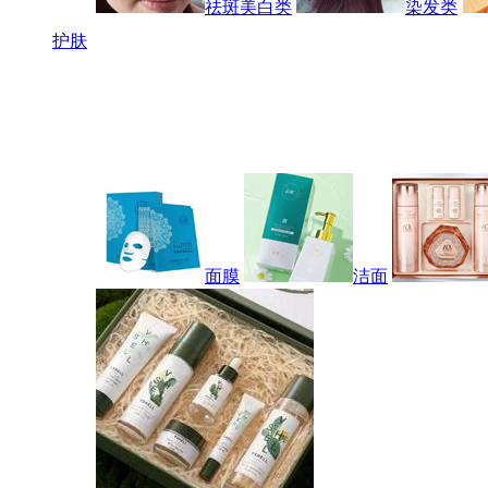
祛斑美白类
染发类
护肤
面膜
洁面