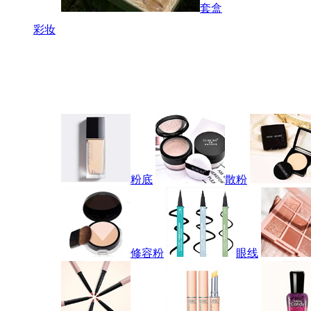
套盒
彩妆
粉底
散粉
修容粉
眼线