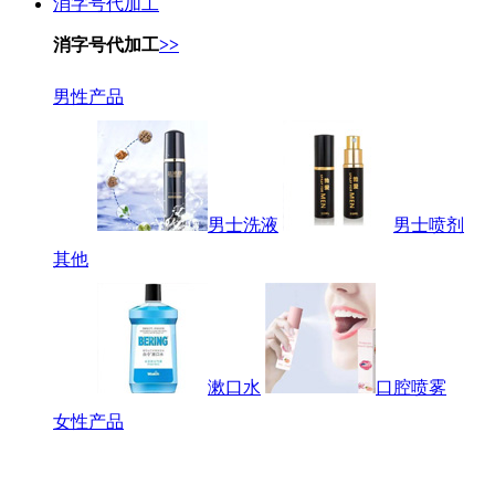
消字号代加工
消字号代加工
>>
男性产品
男士洗液
男士喷剂
其他
漱口水
口腔喷雾
女性产品