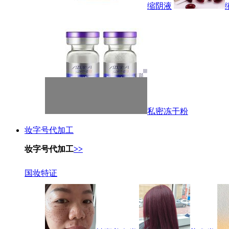
缩阴液
私密冻干粉
妆字号代加工
妆字号代加工
>>
国妆特证