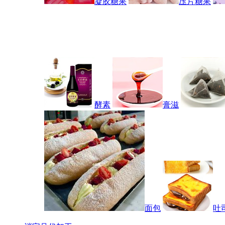
凝胶糖果
压片糖果
酵素
膏滋
面包
吐