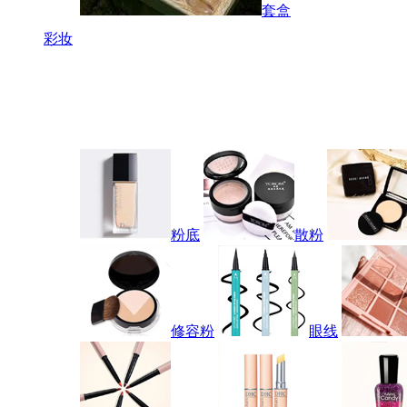
套盒
彩妆
粉底
散粉
修容粉
眼线