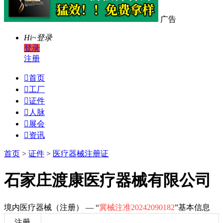
广告
Hi~
登录
登录
注册

首页

工厂

证件

人脉

展会

资讯
首页
>
证件
>
医疗器械注册证
石家庄渡康医疗器械有限公司
境内医疗器械（注册） — “
冀械注准20242090182
”基本信息
注册