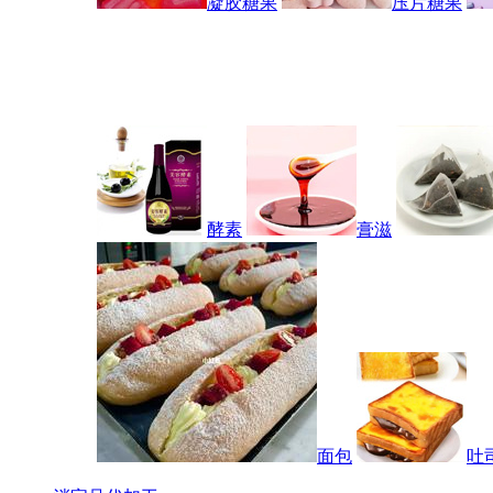
凝胶糖果
压片糖果
酵素
膏滋
面包
吐