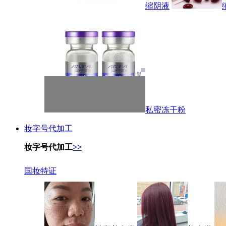
缩阴液
私密冻干粉
妆字号代加工
妆字号代加工
>>
国妆特证