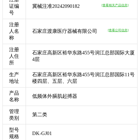
证编
冀械注准20242090182
[查看相关产品信息]
号
注册
人名
石家庄渡康医疗器械有限公司
[查看公司信息]
称
注册
石家庄高新区裕华东路455号润江总部国际大厦
人住
4层
所
生产
石家庄高新区裕华东路455号润江总部国际11号
地址
楼四层、五层、六层
产品
低频体外膈肌起搏器
名称
管理
第二类
类别
型号
DK-GJ01
规格