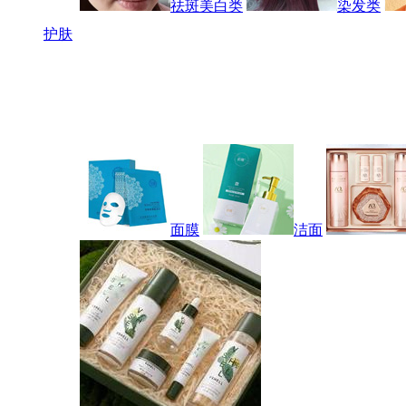
祛斑美白类
染发类
护肤
面膜
洁面