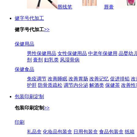
唇线笔
唇膏
健字号代加工
健字号代加工
>>
保健用品
男性保健用品
女性保健用品
中老年保健用
品婴幼
剂
膏剂
妇乳类
风湿骨病
保健食品
免疫调节
改善睡眠
改善胃肠
改善记忆
促进排铅
改
护肝
防骨质疏松
调节内分泌
解酒类
保健茶
改善性
包装印刷定制
包装印刷定制
>>
印刷
礼品盒
化妆品包装盒
日用包装盒
食品包装盒
纸箱