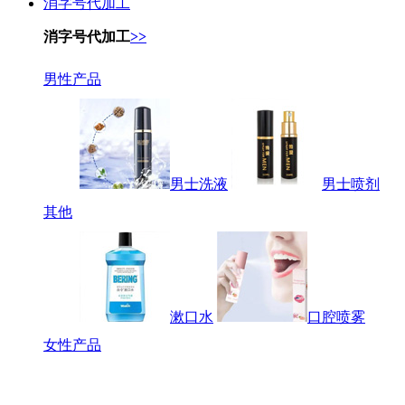
消字号代加工
消字号代加工
>>
男性产品
男士洗液
男士喷剂
其他
漱口水
口腔喷雾
女性产品