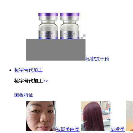
私密冻干粉
妆字号代加工
妆字号代加工
>>
国妆特证
祛斑美白类
染发类