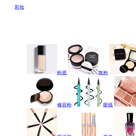
彩妆
粉底
散粉
修容粉
眼线