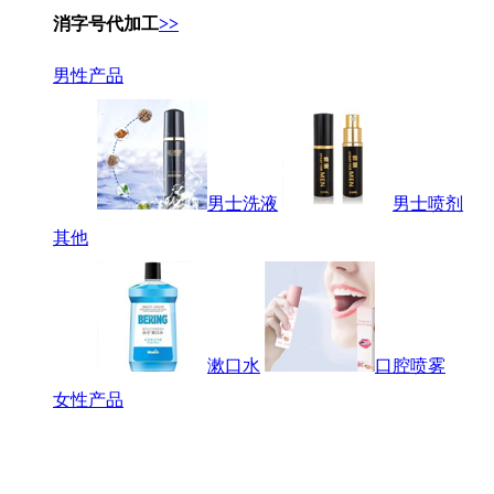
消字号代加工
>>
男性产品
男士洗液
男士喷剂
其他
漱口水
口腔喷雾
女性产品