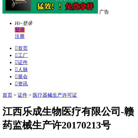
广告
Hi~
登录
登录
注册

首页

工厂

证件

人脉

展会

资讯
首页
>
证件
>
医疗器械生产许可证
江西乐成生物医疗有限公司-赣
药监械生产许20170213号