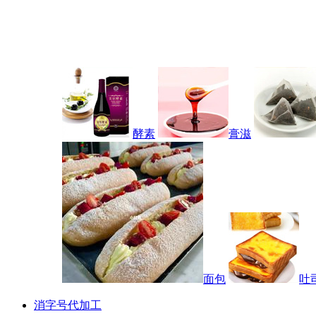
酵素
膏滋
面包
吐
消字号代加工