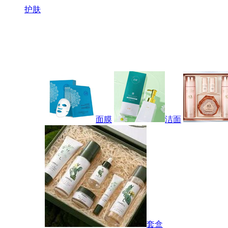
护肤
面膜
洁面
套盒