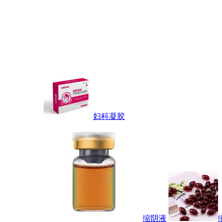
妇科凝胶
缩阴液