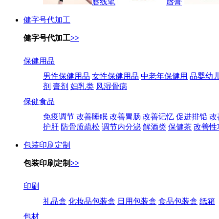
唇线笔
唇膏
健字号代加工
健字号代加工
>>
保健用品
男性保健用品
女性保健用品
中老年保健用
品婴幼
剂
膏剂
妇乳类
风湿骨病
保健食品
免疫调节
改善睡眠
改善胃肠
改善记忆
促进排铅
改
护肝
防骨质疏松
调节内分泌
解酒类
保健茶
改善性
包装印刷定制
包装印刷定制
>>
印刷
礼品盒
化妆品包装盒
日用包装盒
食品包装盒
纸箱
包材