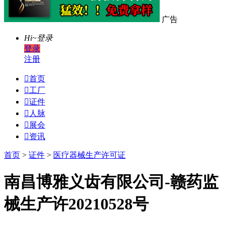
广告
Hi~
登录
登录
注册

首页

工厂

证件

人脉

展会

资讯
首页
>
证件
>
医疗器械生产许可证
南昌博雅义齿有限公司-赣药监
械生产许20210528号