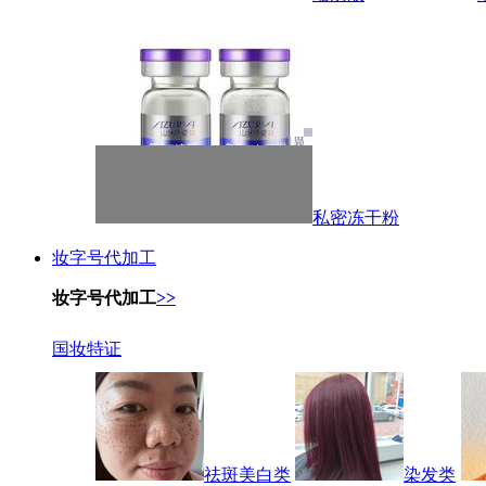
私密冻干粉
妆字号代加工
妆字号代加工
>>
国妆特证
祛斑美白类
染发类