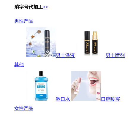
消字号代加工
>>
男性产品
男士洗液
男士喷剂
其他
漱口水
口腔喷雾
女性产品