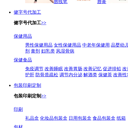
唇线笔
唇膏
健字号代加工
健字号代加工
>>
保健用品
男性保健用品
女性保健用品
中老年保健用
品婴幼
剂
膏剂
妇乳类
风湿骨病
保健食品
免疫调节
改善睡眠
改善胃肠
改善记忆
促进排铅
改
护肝
防骨质疏松
调节内分泌
解酒类
保健茶
改善性
包装印刷定制
包装印刷定制
>>
印刷
礼品盒
化妆品包装盒
日用包装盒
食品包装盒
纸箱
包材