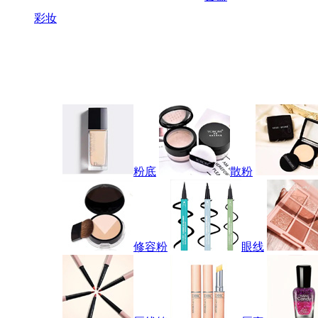
彩妆
粉底
散粉
修容粉
眼线