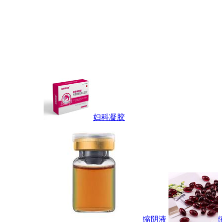
妇科凝胶
缩阴液