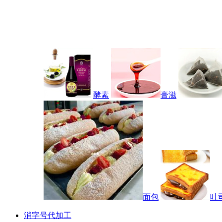
酵素
膏滋
面包
吐
消字号代加工