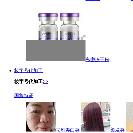
私密冻干粉
妆字号代加工
妆字号代加工
>>
国妆特证
祛斑美白类
染发类