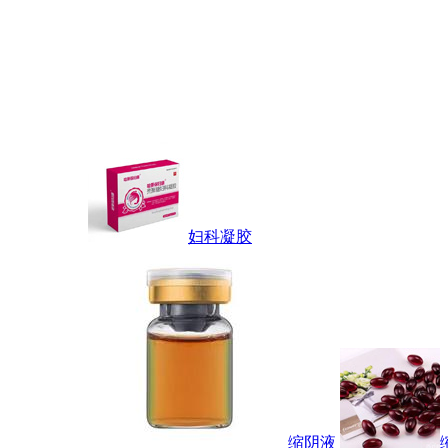
妇科凝胶
缩阴液