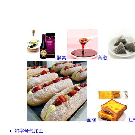
酵素
膏滋
面包
吐
消字号代加工