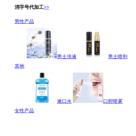
消字号代加工
>>
男性产品
男士洗液
男士喷剂
其他
漱口水
口腔喷雾
女性产品