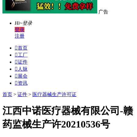
广告
Hi~
登录
登录
注册

首页

工厂

证件

人脉

展会

资讯
首页
>
证件
>
医疗器械生产许可证
江西中诺医疗器械有限公司-赣
药监械生产许20210536号