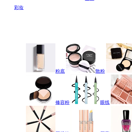
彩妆
粉底
散粉
修容粉
眼线