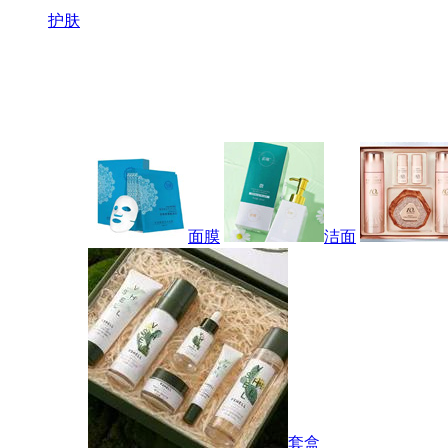
护肤
面膜
洁面
套盒