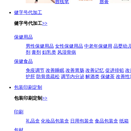
唇线笔
唇膏
健字号代加工
健字号代加工
>>
保健用品
男性保健用品
女性保健用品
中老年保健用
品婴幼
剂
膏剂
妇乳类
风湿骨病
保健食品
免疫调节
改善睡眠
改善胃肠
改善记忆
促进排铅
改
护肝
防骨质疏松
调节内分泌
解酒类
保健茶
改善性
包装印刷定制
包装印刷定制
>>
印刷
礼品盒
化妆品包装盒
日用包装盒
食品包装盒
纸箱
包材