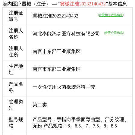
境内医疗器械（注册） — “
冀械注准20232140432
”基本信息
注册证
冀械注准20232140432
[查看相关产品信息]
编号
注册人
河北泰能鸿森医疗科技有限公司
[查看公司信息]
名称
注册人
南宫市东部工业聚集区
住所
生产地
南宫市东部工业聚集区
址
产品名
一次性使用灭菌橡胶外科手套
称
管理类
第二类
别
型号规
产品型号：手指向手掌面弯曲型、部分纹理、
格
无粉 产品规格：6、6.5、7、7.5、8、8.5