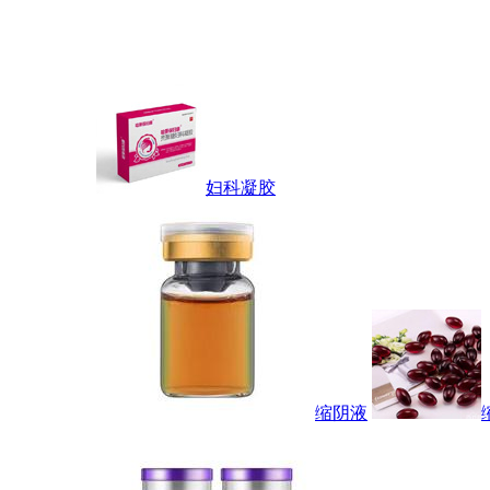
妇科凝胶
缩阴液