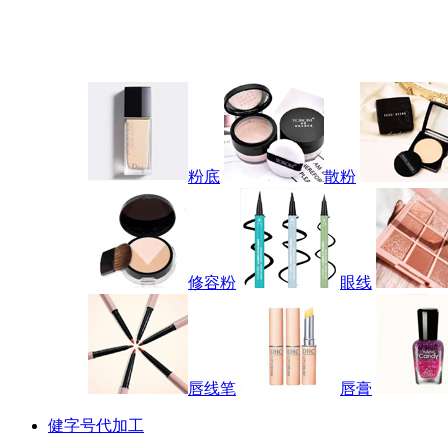
粉底
散粉
修容粉
眼线
唇线笔
唇膏
健字号代加工