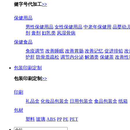
健字号代加工
>>
保健用品
男性保健用品
女性保健用品
中老年保健用
品婴幼
剂
膏剂
妇乳类
风湿骨病
保健食品
免疫调节
改善睡眠
改善胃肠
改善记忆
促进排铅
改
护肝
防骨质疏松
调节内分泌
解酒类
保健茶
改善性
包装印刷定制
包装印刷定制
>>
印刷
礼品盒
化妆品包装盒
日用包装盒
食品包装盒
纸箱
包材
塑料
玻璃
ABS
PP
PE
PET