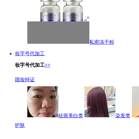
私密冻干粉
妆字号代加工
妆字号代加工
>>
国妆特证
祛斑美白类
染发类
护肤