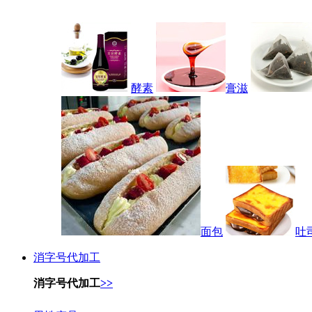
酵素
膏滋
面包
吐
消字号代加工
消字号代加工
>>