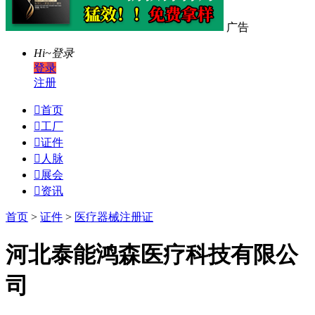
广告
Hi~
登录
登录
注册

首页

工厂

证件

人脉

展会

资讯
首页
>
证件
>
医疗器械注册证
河北泰能鸿森医疗科技有限公
司