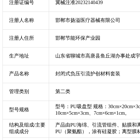
注册证编号
冀械注准20232140439
注册人名称
邯郸市扬溢医疗器械有限公司
注册人住所
邯郸节能环保产业园
生产地址
山东省聊城市高唐县鱼丘湖办事处成
产品名称
封闭式负压引流护创材料套装
管理类别
第二类
型号：PU吸盘型 规格：30cm×20cm×3cm、3
型号规格
10cm×5cm×3cm、7cm×6cm×1cm。
结构及组成/主要
产品由PU海绵、引流管组件、贴膜和
组成成分
PU（聚氨酯），涂有硅凝胶；离型膜