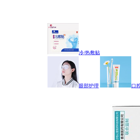
冷/热敷贴
眼部护理
口