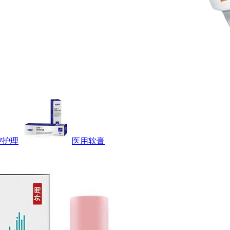
腔护理
医用软膏