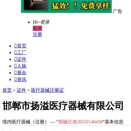
广告
Hi~
登录
登录
注册

首页

工厂

证件

人脉

展会

资讯
首页
>
证件
>
医疗器械注册证
邯郸市扬溢医疗器械有限公司
境内医疗器械（注册） — “
冀械注准20232140439
”基本信息