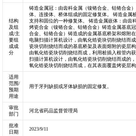
铸造金属冠：由齿科金属（镍铬合金、钴铬合金）
体、连接体、桥体组成的固定修复体。 铸造金属
结构
支持和固位的一种修复体。 铸造金属嵌体：由齿
及组
烤瓷合金（镍铬合金、钴铬合金）铸造金属基底冠
成/主
合金、钴铬合金）铸造成的金属基底桥架和熔附在
要组
电脑扫描计算机设计，由氧化锆瓷块切削烧结而成
成成
瓷块切削烧结而成的基底桥架及表面熔附的瓷层构
分
由氧化锆瓷块切削烧结而成，利用桩插入根管内获
扫描计算机设计，由氧化锆瓷块切削烧结而成的，
氧化锆瓷块切削烧结而成，在其表面覆盖烤瓷层构
适用
范围/
用于牙列缺损或牙体缺损的固定修复。
预期
用途
审批
河北省药品监督管理局
部门
批准
2023/9/11
日期