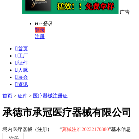
广告
Hi~
登录
登录
注册

首页

工厂

证件

人脉

展会

资讯
首页
>
证件
>
医疗器械注册证
承德市承冠医疗器械有限公司
境内医疗器械（注册） — “
冀械注准20232170380
”基本信息
注册