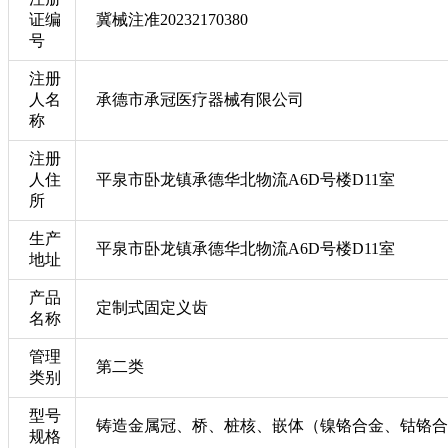
证编
冀械注准20232170380
号
注册
人名
承德市承冠医疗器械有限公司
称
注册
人住
平泉市卧龙镇承德华北物流A6D号楼D11室
所
生产
平泉市卧龙镇承德华北物流A6D号楼D11室
地址
产品
定制式固定义齿
名称
管理
第二类
类别
型号
铸造金属冠、桥、桩核、嵌体（镍铬合金、钴铬合
规格