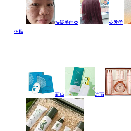
祛斑美白类
染发类
护肤
面膜
洁面