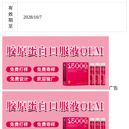
有
效
2028/10/7
期
至
广告