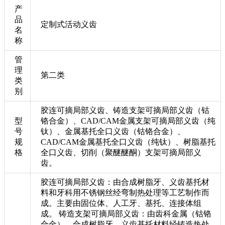
产
品
定制式活动义齿
名
称
管
理
第二类
类
别
胶连可摘局部义齿、铸造支架可摘局部义齿（钴
型
铬合金）、CAD/CAM金属支架可摘局部义齿（纯
号
钛）、金属基托全口义齿（钴铬合金）、
规
CAD/CAM金属基托全口义齿（纯钛）、树脂基托
格
全口义齿、切削（聚醚醚酮）支架可摘局部义
齿。
胶连可摘局部义齿：由合成树脂牙、义齿基托材
料和牙科用不锈钢丝经弯制热处理等工艺制作而
成。主要由固位体、人工牙、基托、连接体组
成。 铸造支架可摘局部义齿：由齿科金属（钴铬
合金）、合成树脂牙、义齿基托材料经铸造热处