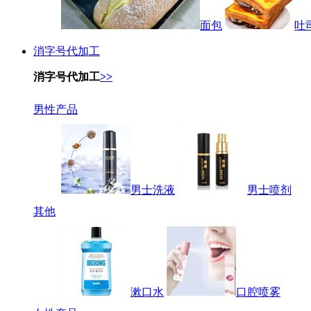
面包
吐
消字号代加工
消字号代加工
>>
男性产品
男士洗液
男士喷剂
其他
漱口水
口腔喷雾