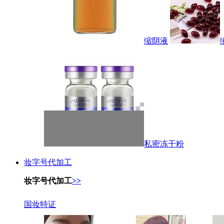
缩阴液
私密冻干粉
妆字号代加工
妆字号代加工
>>
国妆特证