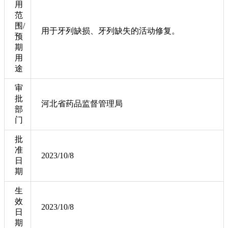
用
范
围/
用于牙列缺损、牙列缺失的活动修复。
预
期
用
途
审
批
河北省药品监督管理局
部
门
批
准
2023/10/8
日
期
生
效
2023/10/8
日
期