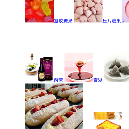
凝胶糖果
压片糖果
酵素
膏滋