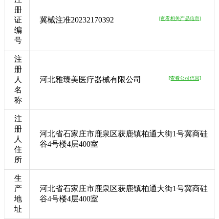
册
证
冀械注准20232170392
[查看相关产品信息]
编
号
注
册
人
河北雅臻美医疗器械有限公司
[查看公司信息]
名
称
注
册
河北省石家庄市鹿泉区获鹿镇柏通大街1号冀商硅
人
谷4号楼4层400室
住
所
生
产
河北省石家庄市鹿泉区获鹿镇柏通大街1号冀商硅
地
谷4号楼4层400室
址