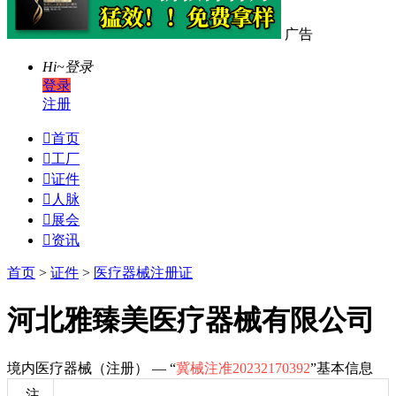
广告
Hi~
登录
登录
注册

首页

工厂

证件

人脉

展会

资讯
首页
>
证件
>
医疗器械注册证
河北雅臻美医疗器械有限公司
境内医疗器械（注册） — “
冀械注准20232170392
”基本信息
注