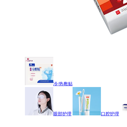
冷/热敷贴
眼部护理
口腔护理