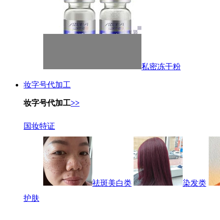
私密冻干粉
妆字号代加工
妆字号代加工
>>
国妆特证
祛斑美白类
染发类
护肤