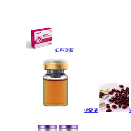
妇科凝胶
缩阴液