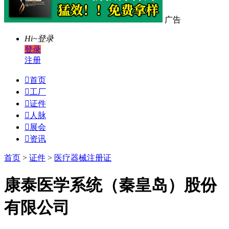
广告
Hi~
登录
登录
注册

首页

工厂

证件

人脉

展会

资讯
首页
>
证件
>
医疗器械注册证
康泰医学系统（秦皇岛）股份
有限公司