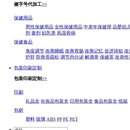
健字号代加工
>>
保健用品
男性保健用品
女性保健用品
中老年保健用
品婴幼
剂
膏剂
妇乳类
风湿骨病
保健食品
免疫调节
改善睡眠
改善胃肠
改善记忆
促进排铅
改
护肝
防骨质疏松
调节内分泌
解酒类
保健茶
改善性
包装印刷定制
包装印刷定制
>>
印刷
礼品盒
化妆品包装盒
日用包装盒
食品包装盒
纸箱
包材
塑料
玻璃
ABS
PP
PE
PET