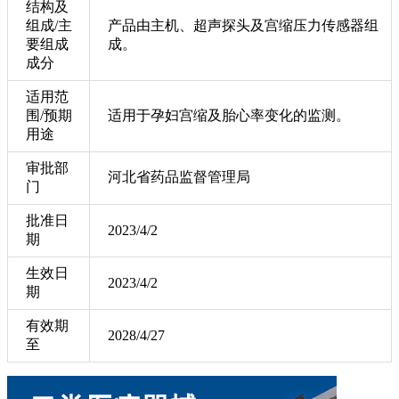
结构及
组成/主
产品由主机、超声探头及宫缩压力传感器组
要组成
成。
成分
适用范
围/预期
适用于孕妇宫缩及胎心率变化的监测。
用途
审批部
河北省药品监督管理局
门
批准日
2023/4/2
期
生效日
2023/4/2
期
有效期
2028/4/27
至