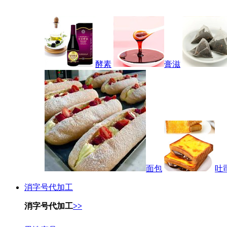
酵素
膏滋
面包
吐
消字号代加工
消字号代加工
>>