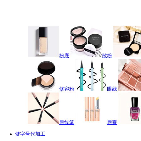
粉底
散粉
修容粉
眼线
唇线笔
唇膏
健字号代加工