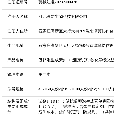
注册证编号
冀械注准20232400428
注册人名称
河北医陆生物科技有限公司
注册人住所
石家庄高新区太行大街769号京津冀协作创新
生产地址
石家庄高新区太行大街769号京津冀协作创新
产品名称
促卵泡生成素(FSH)测定试剂盒(化学发光法
管理类别
第二类
型号规格
a) 2×50人份/盒 b) 2×100人份/盒 c) 5×100
结构及组成/
试剂1（R1）：鼠抗促卵泡生成素单克隆
主要组成成
1（CAL1）：缓冲液，含蛋白稳定剂、防
分
泡生成素、蛋白稳定剂、防腐剂。 （具体