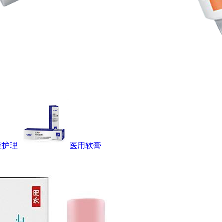
腔护理
医用软膏