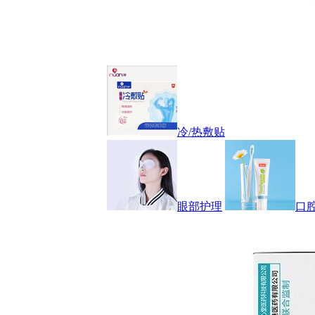
冷/热敷贴
眼部护理
口