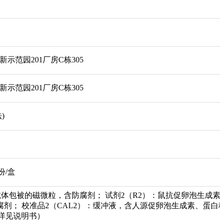
示范园201厂房C栋305
示范园201厂房C栋305
)
人份/盒
抗体包被的磁微粒，含防腐剂； 试剂2（R2）：鼠抗促卵泡生成
腐剂； 校准品2（CAL2）：缓冲液，含人源促卵泡生成素、蛋白
详见说明书）