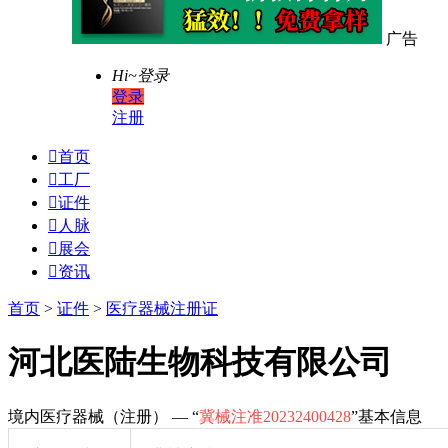
广告
Hi~
登录
登录
注册

首页

工厂

证件

人脉

展会

资讯
首页
>
证件
>
医疗器械注册证
河北医陆生物科技有限公司
境内医疗器械（注册） — “
冀械注准20232400428
”基本信息