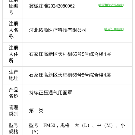
证编
冀械注准20242080062
[查看相关产品信息]
号
注册
人名
河北拓顺医疗科技有限公司
[查看公司信息]
称
注册
人住
石家庄高新区天桂街65号5号综合楼4层
所
生产
石家庄高新区天桂街65号5号综合楼4层
地址
产品
持续正压通气用面罩
名称
管理
第二类
类别
型号
型号：FM50，规格：大（L）、中（M）、小
规格
（S）