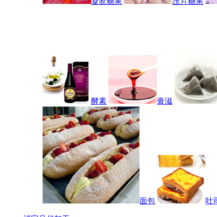
凝胶糖果
压片糖果
酵素
膏滋
面包
吐