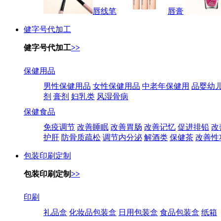
唇线笔
唇膏
健字号代加工
健字号代加工
>>
保健用品
男性保健用品
女性保健用品
中老年保健用
品婴幼
剂
膏剂
妇乳类
风湿骨病
保健食品
免疫调节
改善睡眠
改善胃肠
改善记忆
促进排铅
改
护肝
防骨质疏松
调节内分泌
解酒类
保健茶
改善性
包装印刷定制
包装印刷定制
>>
印刷
礼品盒
化妆品包装盒
日用包装盒
食品包装盒
纸箱