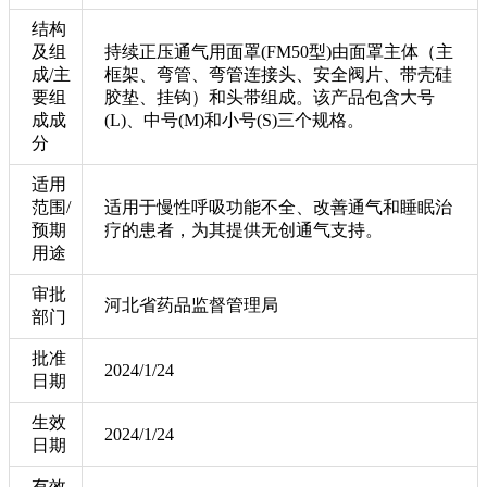
结构
及组
持续正压通气用面罩(FM50型)由面罩主体（主
成/主
框架、弯管、弯管连接头、安全阀片、带壳硅
要组
胶垫、挂钩）和头带组成。该产品包含大号
成成
(L)、中号(M)和小号(S)三个规格。
分
适用
范围/
适用于慢性呼吸功能不全、改善通气和睡眠治
预期
疗的患者，为其提供无创通气支持。
用途
审批
河北省药品监督管理局
部门
批准
2024/1/24
日期
生效
2024/1/24
日期
有效