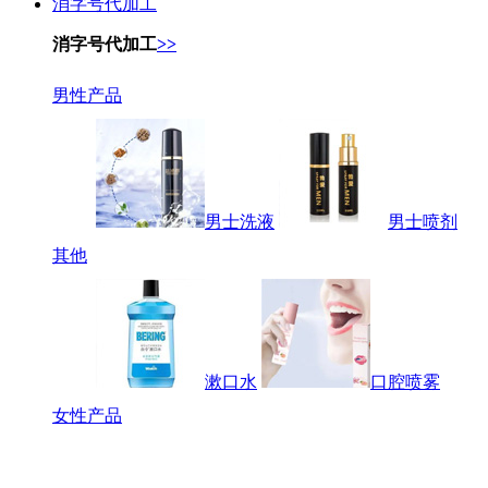
消字号代加工
消字号代加工
>>
男性产品
男士洗液
男士喷剂
其他
漱口水
口腔喷雾
女性产品