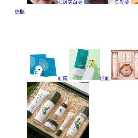
祛斑美白类
染发类
护肤
面膜
洁面