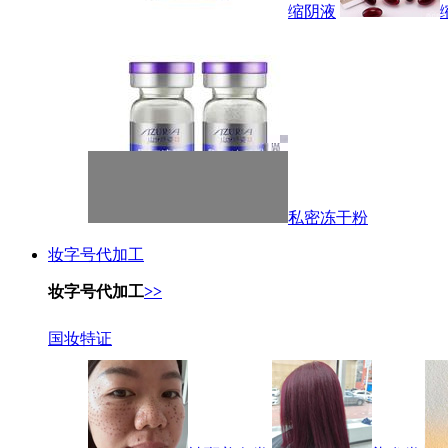
缩阴液
私密冻干粉
妆字号代加工
妆字号代加工
>>
国妆特证