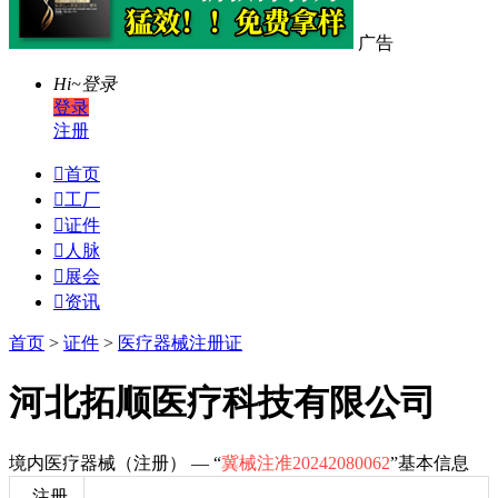
广告
Hi~
登录
登录
注册

首页

工厂

证件

人脉

展会

资讯
首页
>
证件
>
医疗器械注册证
河北拓顺医疗科技有限公司
境内医疗器械（注册） — “
冀械注准20242080062
”基本信息
注册