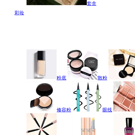
套盒
彩妆
粉底
散粉
修容粉
眼线