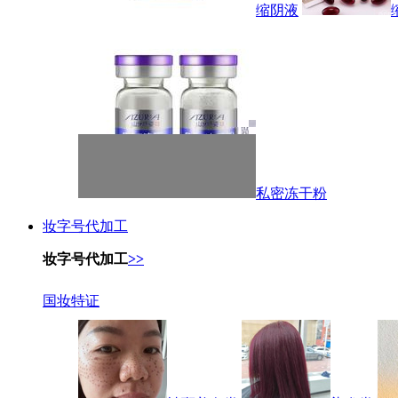
缩阴液
私密冻干粉
妆字号代加工
妆字号代加工
>>
国妆特证