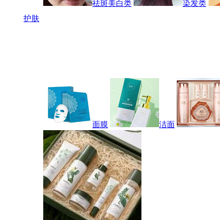
祛斑美白类
染发类
护肤
面膜
洁面