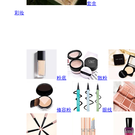
套盒
彩妆
粉底
散粉
修容粉
眼线