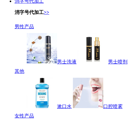
消字号代加工
消字号代加工
>>
男性产品
男士洗液
男士喷剂
其他
漱口水
口腔喷雾
女性产品