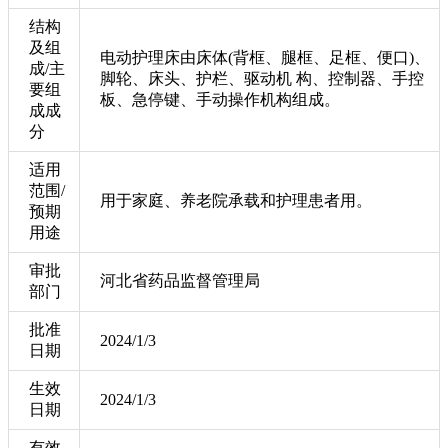
结构
及组
电动护理床由床体(背框、腿框、足框、便口)、
成/主
脚轮、床头、护栏、驱动机 构、控制器、手控
要组
板、急停键、手动操作机构组成。
成成
分
适用
范围/
用于家庭、养老院承载和护理患者用。
预期
用途
审批
河北省药品监督管理局
部门
批准
2024/1/3
日期
生效
2024/1/3
日期
有效