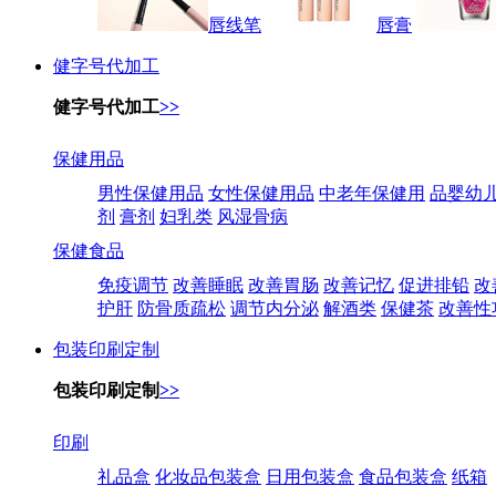
唇线笔
唇膏
健字号代加工
健字号代加工
>>
保健用品
男性保健用品
女性保健用品
中老年保健用
品婴幼
剂
膏剂
妇乳类
风湿骨病
保健食品
免疫调节
改善睡眠
改善胃肠
改善记忆
促进排铅
改
护肝
防骨质疏松
调节内分泌
解酒类
保健茶
改善性
包装印刷定制
包装印刷定制
>>
印刷
礼品盒
化妆品包装盒
日用包装盒
食品包装盒
纸箱