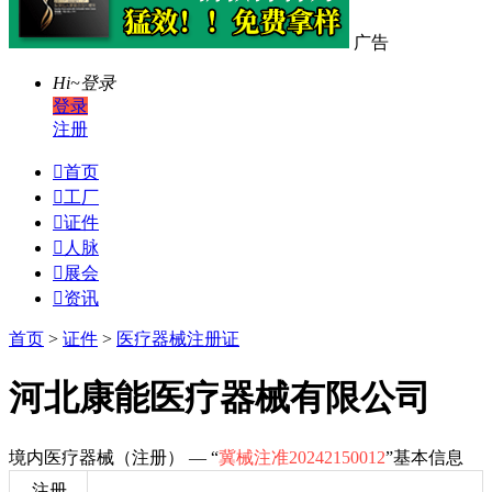
广告
Hi~
登录
登录
注册

首页

工厂

证件

人脉

展会

资讯
首页
>
证件
>
医疗器械注册证
河北康能医疗器械有限公司
境内医疗器械（注册） — “
冀械注准20242150012
”基本信息
注册