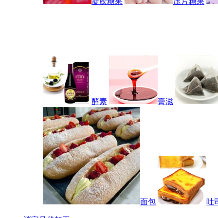
凝胶糖果
压片糖果
酵素
膏滋
面包
吐