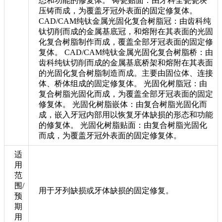
态和功能的修复体。 铸瓷贴面：由牙科全瓷瓷块
压铸而成，为覆盖牙冠外表面的固定修复体。
CAD/CAM纯钛金属光固化复合树脂冠：由齿科纯
钛切削而成的金属基底冠，和熔附在其表面的光固
化复合树脂制作而成，覆盖全部牙冠表面的固定修
复体。 CAD/CAM纯钛金属光固化复合树脂桥：由
齿科纯钛切削而成的金属基底桥架和熔附在其表面
的光固化复合树脂制造而成。主要由固位体、连接
体、桥体组成的固定修复体。 光固化树脂冠：由
复合树脂光固化而成，为覆盖全部牙冠表面的固定
修复体。 光固化树脂嵌体：由复合树脂光固化而
成，嵌入牙冠内部用以恢复牙体缺损的形态和功能
的修复体。 光固化树脂贴面：由复合树脂光固化
而成，为覆盖牙冠外表面的固定修复体。
适
用
范
围/
用于牙列缺损或牙体缺损的固定修复。
预
期
用