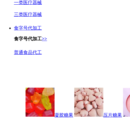
一类医疗器械
三类医疗器械
食字号代加工
食字号代加工
>>
普通食品代工
凝胶糖果
压片糖果