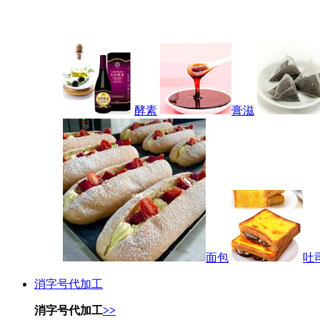
酵素
膏滋
面包
吐
消字号代加工
消字号代加工
>>