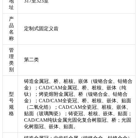
地
317至323室
址
产
品
定制式固定义齿
名
称
管
理
第二类
类
别
铸造金属冠、桥、桩核、嵌体（镍铬合金、钴铬合
金）；CAD/CAM金属冠、桥、桩核、嵌体（纯
型
钛）；烤瓷熔附金属冠、桥（镍铬合金、钴铬合
号
金）；CAD/CAM全瓷冠、桥、桩核、嵌体、贴面
规
（二氧化锆）；CAD/CAM全瓷冠、桩核、嵌体、
格
贴面（玻璃陶瓷）；铸瓷冠、桩核、嵌体、贴面；
CAD/CAM纯钛金属光固化复合树脂冠、桥；光固
化树脂冠、嵌体、贴面。