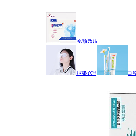
冷/热敷贴
眼部护理
口