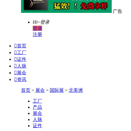
广告
Hi~
登录
登录
注册

首页

工厂

证件

人脉

展会

资讯
首页
>
展会
>
国际展
>
北美洲
工厂
产品
展会
人脉
证件