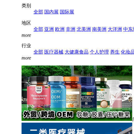
类别
全部
国内展
国际展
地区
全部
亚洲
欧洲
非洲
北美洲
南美洲
大洋洲
中东
more
行业
全部
医疗器械
大健康食品
个人护理
养生
化妆
more