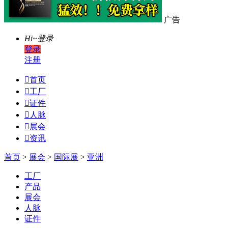
广告
Hi~
登录
登录
注册

首页

工厂

证件

人脉

展会

资讯
首页
>
展会
>
国际展
>
亚洲
工厂
产品
展会
人脉
证件