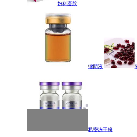
妇科凝胶
缩阴液
私密冻干粉