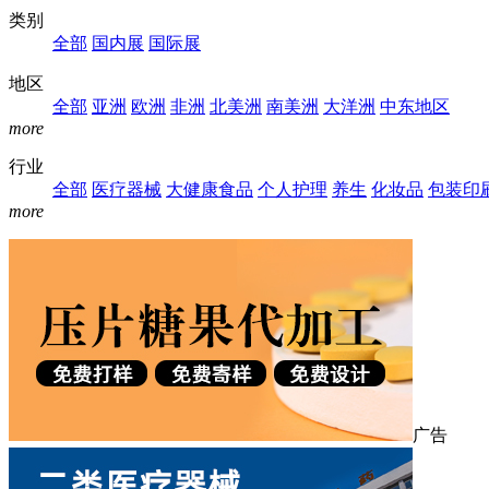
类别
全部
国内展
国际展
地区
全部
亚洲
欧洲
非洲
北美洲
南美洲
大洋洲
中东地区
more
行业
全部
医疗器械
大健康食品
个人护理
养生
化妆品
包装印
more
广告