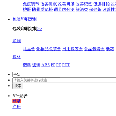
免疫调节
改善睡眠
改善胃肠
改善记忆
促进排铅
改
护肝
防骨质疏松
调节内分泌
解酒类
保健茶
改善性
包装印刷定制
包装印刷定制
>>
印刷
礼品盒
化妆品包装盒
日用包装盒
食品包装盒
纸箱
包材
塑料
玻璃
ABS
PP
PE
PET
Hi~
登录
登录
注册