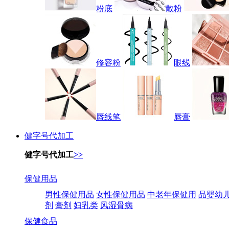
粉底
散粉
修容粉
眼线
唇线笔
唇膏
健字号代加工
健字号代加工
>>
保健用品
男性保健用品
女性保健用品
中老年保健用
品婴幼
剂
膏剂
妇乳类
风湿骨病
保健食品