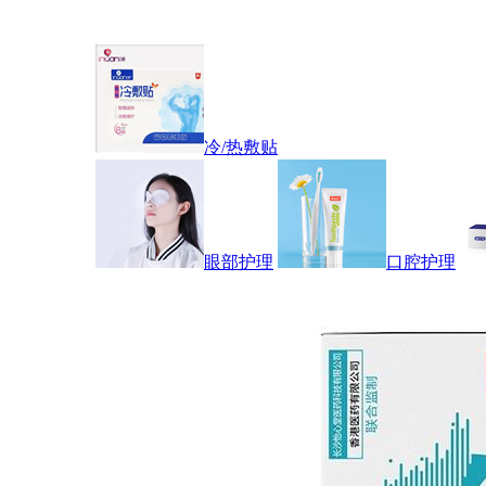
冷/热敷贴
眼部护理
口腔护理