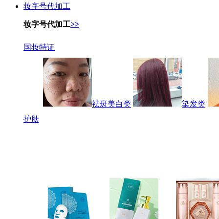
妆字号代加工
妆字号代加工
>>
国妆特证
祛斑美白类
染发类
护肤