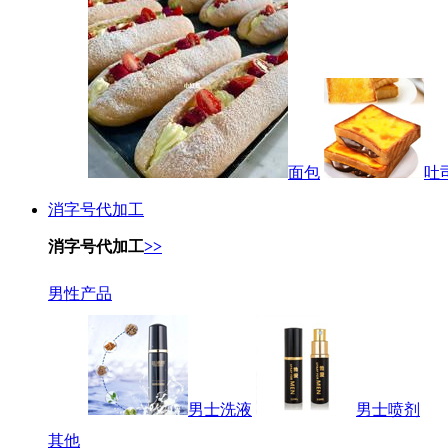
面包
吐
消字号代加工
消字号代加工
>>
男性产品
男士洗液
男士喷剂
其他