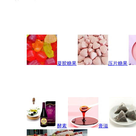
凝胶糖果
压片糖果
酵素
膏滋