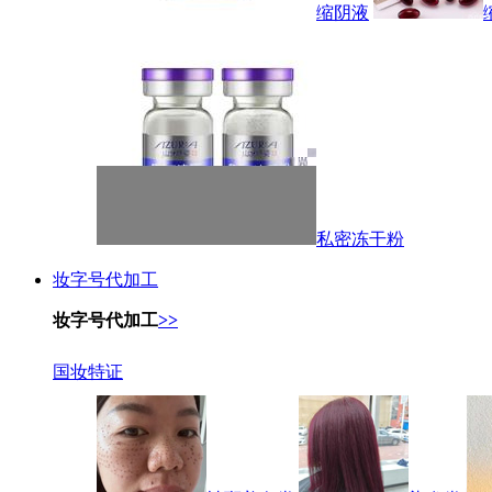
缩阴液
私密冻干粉
妆字号代加工
妆字号代加工
>>
国妆特证