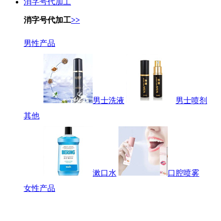
消字号代加工
消字号代加工
>>
男性产品
男士洗液
男士喷剂
其他
漱口水
口腔喷雾
女性产品