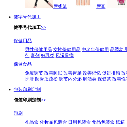
唇线笔
唇膏
健字号代加工
健字号代加工
>>
保健用品
男性保健用品
女性保健用品
中老年保健用
品婴幼
剂
膏剂
妇乳类
风湿骨病
保健食品
免疫调节
改善睡眠
改善胃肠
改善记忆
促进排铅
改
护肝
防骨质疏松
调节内分泌
解酒类
保健茶
改善性
包装印刷定制
包装印刷定制
>>
印刷
礼品盒
化妆品包装盒
日用包装盒
食品包装盒
纸箱