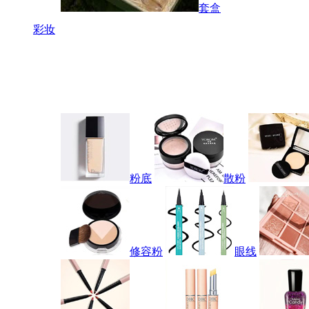
套盒
彩妆
粉底
散粉
修容粉
眼线