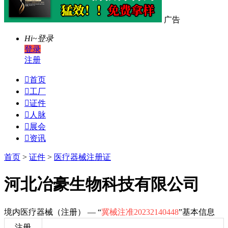
广告
Hi~
登录
登录
注册

首页

工厂

证件

人脉

展会

资讯
首页
>
证件
>
医疗器械注册证
河北冶豪生物科技有限公司
境内医疗器械（注册） — “
冀械注准20232140448
”基本信息
注册