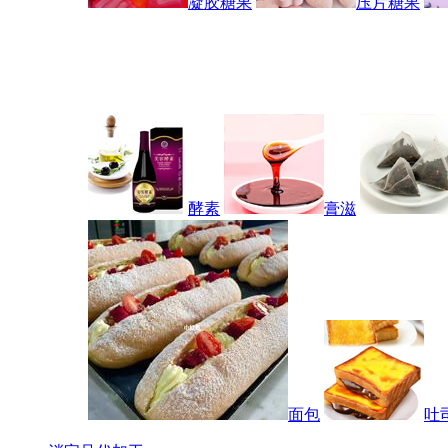
凝胶糖果
压片糖果
酵素
膏滋
面包
吐