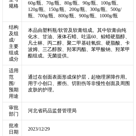
60g/瓶、70g/瓶、80g/瓶、90g/瓶、100g/瓶、
规格
120g/瓶、150g/瓶、200g/瓶、300g/瓶、500g/
瓶、700g/瓶、800g/瓶、900g/瓶、1000g/瓶
结构
本品由塑料瓶/软管及软膏组成。其中软膏由纯
及组
化水、甘油、液体石蜡、吐温60、鲸蜡硬脂醇、
成/
凡士林、丙二醇、聚二甲基硅氧烷、硬脂酸、卡
主要
波姆、三乙醇胺、羟苯丙酯、苯甲酸钠、羟苯甲
组成
酯组成。无菌提供。
成分
适用
范
通过在创面表面形成保护层，起物理屏障作用。
围/
用于小创口、擦伤、切割伤等非慢性创面及周围
预期
皮肤的护理。
用途
审批
河北省药品监督管理局
部门
批准
2023/12/29
日期