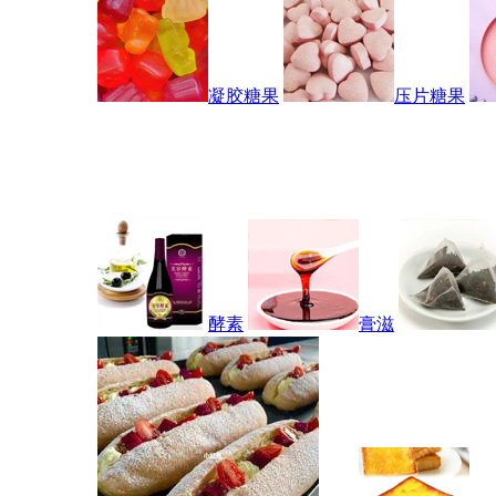
凝胶糖果
压片糖果
酵素
膏滋