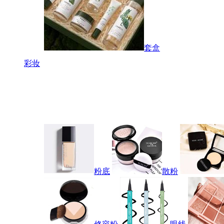
套盒
彩妆
粉底
散粉