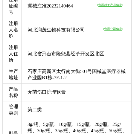
证编
冀械注准20232140464
[查看相关产品信息]
号
注册
人名
河北润茂生物科技有限公司
[查看公司信息]
称
注册
人住
河北省邢台市隆尧县经济开发区北区
所
生产
石家庄高新区太行南大街501号国械堂医疗器械
地址
产业园B1栋-7F-1-2
产品
无菌伤口护理软膏
名称
管理
第二类
类别
3g/瓶、5g/瓶、10g/瓶、15g/瓶、20g/瓶、25g/
瓶、30g/瓶、35g/瓶、40g/瓶、45g/瓶、50g/瓶、
型号