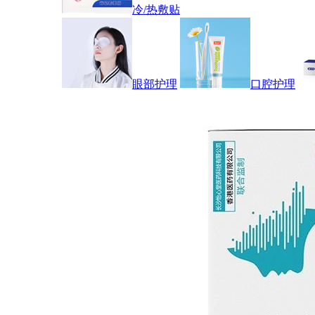
冷/热敷贴
眼部护理
口腔护理