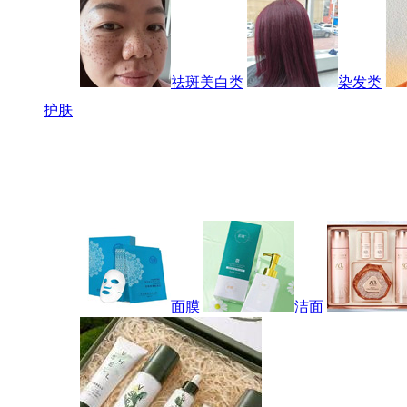
祛斑美白类
染发类
护肤
面膜
洁面