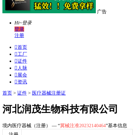
广告
Hi~
登录
登录
注册

首页

工厂

证件

人脉

展会

资讯
首页
>
证件
>
医疗器械注册证
河北润茂生物科技有限公司
境内医疗器械（注册） — “
冀械注准20232140464
”基本信息
注册