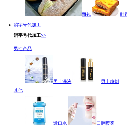
面包
吐
消字号代加工
消字号代加工
>>
男性产品
男士洗液
男士喷剂
其他
漱口水
口腔喷雾