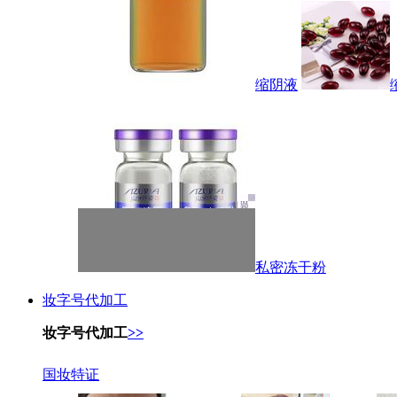
缩阴液
私密冻干粉
妆字号代加工
妆字号代加工
>>
国妆特证