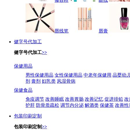
修容粉
眼线
唇线笔
唇膏
健字号代加工
健字号代加工
>>
保健用品
男性保健用品
女性保健用品
中老年保健用
品婴幼
剂
膏剂
妇乳类
风湿骨病
保健食品
免疫调节
改善睡眠
改善胃肠
改善记忆
促进排铅
改
护肝
防骨质疏松
调节内分泌
解酒类
保健茶
改善性
包装印刷定制
包装印刷定制
>>