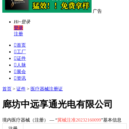
广告
Hi~
登录
登录
注册

首页

工厂

证件

人脉

展会

资讯
首页
>
证件
>
医疗器械注册证
廊坊中远享通光电有限公司
境内医疗器械（注册） — “
冀械注准20232160099
”基本信息
注册