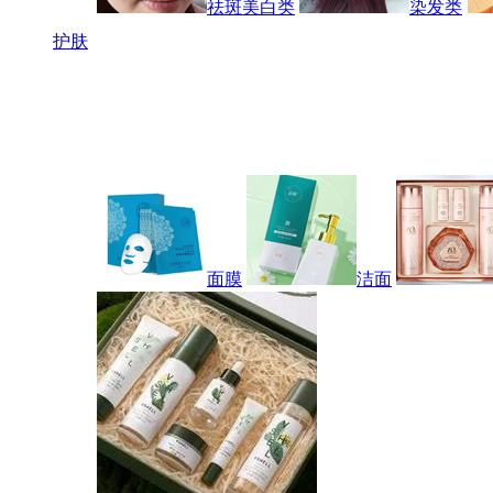
祛斑美白类
染发类
护肤
面膜
洁面