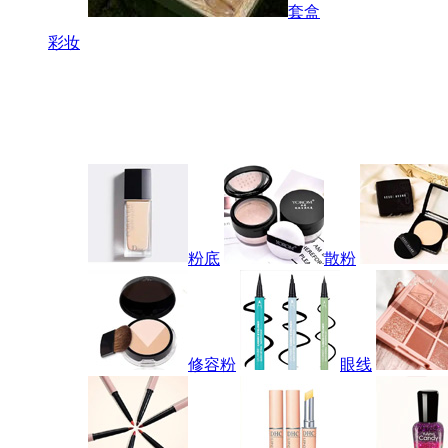
套盒
彩妆
粉底
散粉
修容粉
眼线