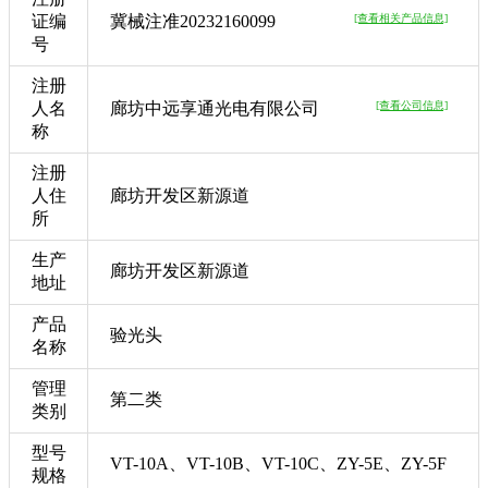
证编
冀械注准20232160099
[查看相关产品信息]
号
注册
人名
廊坊中远享通光电有限公司
[查看公司信息]
称
注册
人住
廊坊开发区新源道
所
生产
廊坊开发区新源道
地址
产品
验光头
名称
管理
第二类
类别
型号
VT-10A、VT-10B、VT-10C、ZY-5E、ZY-5F
规格