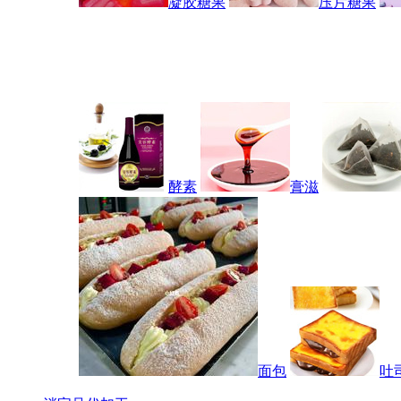
凝胶糖果
压片糖果
酵素
膏滋
面包
吐