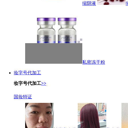
缩阴液
私密冻干粉
妆字号代加工
妆字号代加工
>>
国妆特证