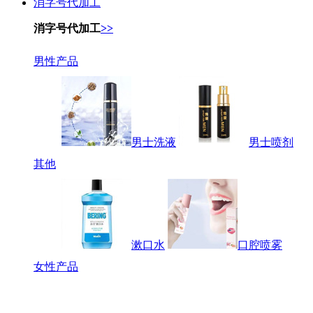
消字号代加工
消字号代加工
>>
男性产品
男士洗液
男士喷剂
其他
漱口水
口腔喷雾
女性产品