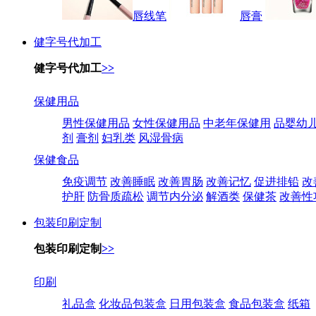
唇线笔
唇膏
健字号代加工
健字号代加工
>>
保健用品
男性保健用品
女性保健用品
中老年保健用
品婴幼
剂
膏剂
妇乳类
风湿骨病
保健食品
免疫调节
改善睡眠
改善胃肠
改善记忆
促进排铅
改
护肝
防骨质疏松
调节内分泌
解酒类
保健茶
改善性
包装印刷定制
包装印刷定制
>>
印刷
礼品盒
化妆品包装盒
日用包装盒
食品包装盒
纸箱