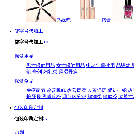
唇线笔
唇膏
健字号代加工
健字号代加工
>>
保健用品
男性保健用品
女性保健用品
中老年保健用
品婴幼
剂
膏剂
妇乳类
风湿骨病
保健食品
免疫调节
改善睡眠
改善胃肠
改善记忆
促进排铅
改
护肝
防骨质疏松
调节内分泌
解酒类
保健茶
改善性
包装印刷定制
包装印刷定制
>>
印刷