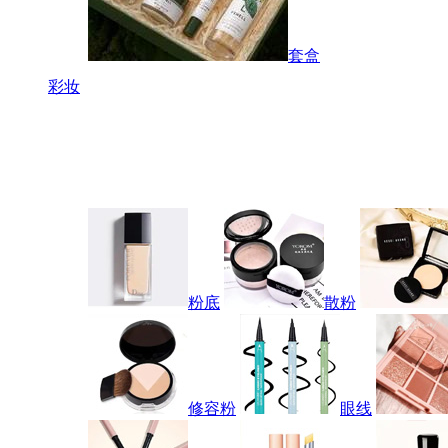
套盒
彩妆
粉底
散粉
修容粉
眼线