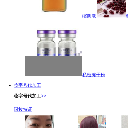
缩阴液
私密冻干粉
妆字号代加工
妆字号代加工
>>
国妆特证