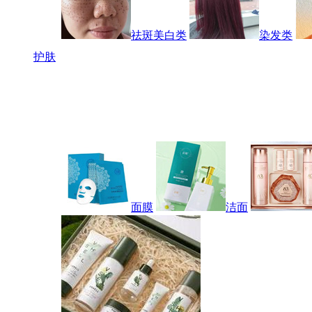
祛斑美白类
染发类
护肤
面膜
洁面