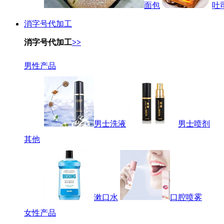
面包
吐
消字号代加工
消字号代加工
>>
男性产品
男士洗液
男士喷剂
其他
漱口水
口腔喷雾
女性产品