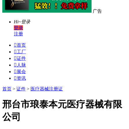
广告
Hi~
登录
登录
注册

首页

工厂

证件

人脉

展会

资讯
首页
>
证件
>
医疗器械注册证
邢台市琅泰本元医疗器械有限
公司