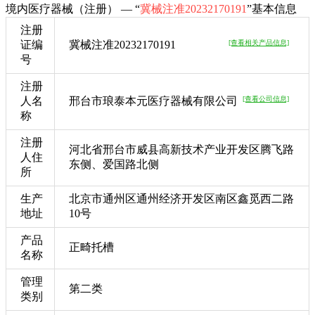
境内医疗器械（注册） — “
冀械注准20232170191
”基本信息
注册
证编
冀械注准20232170191
[查看相关产品信息]
号
注册
人名
邢台市琅泰本元医疗器械有限公司
[查看公司信息]
称
注册
河北省邢台市威县高新技术产业开发区腾飞路
人住
东侧、爱国路北侧
所
生产
北京市通州区通州经济开发区南区鑫觅西二路
地址
10号
产品
正畸托槽
名称
管理
第二类
类别