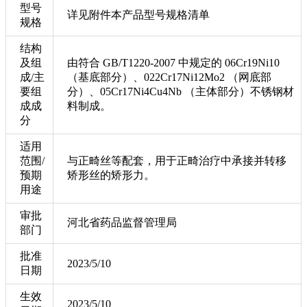
型号
详见附件本产品型号规格清单
规格
结构
及组
由符合 GB/T1220-2007 中规定的 06Cr19Ni10
成/主
（基底部分）、022Cr17Ni12Mo2 （网底部
要组
分）、05Cr17Ni4Cu4Nb （主体部分）不锈钢材
成成
料制成。
分
适用
范围/
与正畸丝等配套，用于正畸治疗中承接并转移
预期
矫形丝的矫形力。
用途
审批
河北省药品监督管理局
部门
批准
2023/5/10
日期
生效
2023/5/10