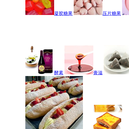
凝胶糖果
压片糖果
酵素
膏滋