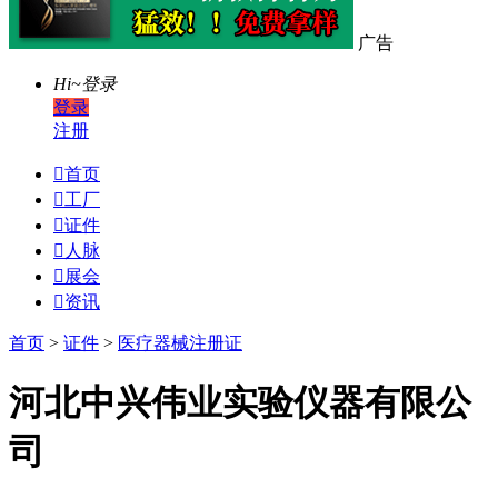
广告
Hi~
登录
登录
注册

首页

工厂

证件

人脉

展会

资讯
首页
>
证件
>
医疗器械注册证
河北中兴伟业实验仪器有限公
司