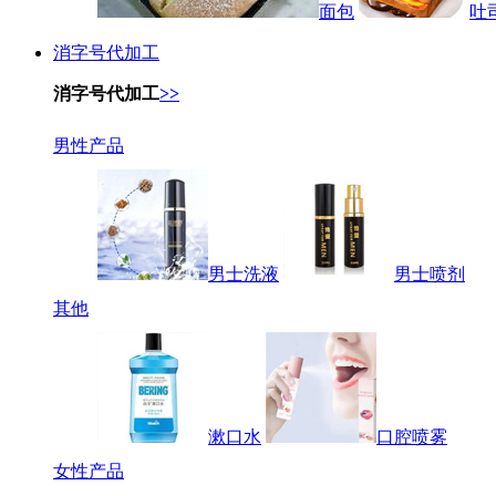
面包
吐
消字号代加工
消字号代加工
>>
男性产品
男士洗液
男士喷剂
其他
漱口水
口腔喷雾
女性产品