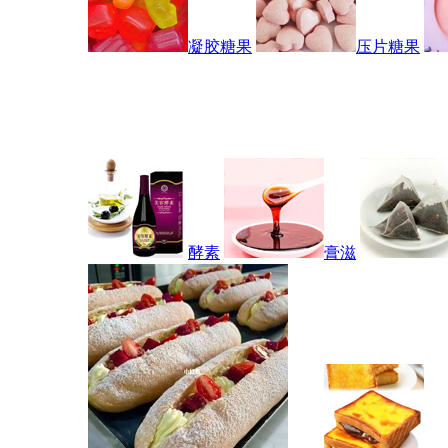
凝胶糖果
压片糖果
酵素
膏滋