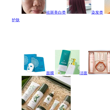
祛斑美白类
染发类
护肤
面膜
洁面