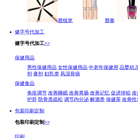
唇线笔
唇膏
健字号代加工
健字号代加工
>>
保健用品
男性保健用品
女性保健用品
中老年保健用
品婴幼
剂
膏剂
妇乳类
风湿骨病
保健食品
免疫调节
改善睡眠
改善胃肠
改善记忆
促进排铅
改
护肝
防骨质疏松
调节内分泌
解酒类
保健茶
改善性
包装印刷定制
包装印刷定制
>>
印刷