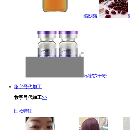
缩阴液
私密冻干粉
妆字号代加工
妆字号代加工
>>
国妆特证