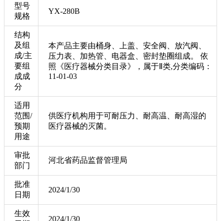
型号
YX-280B
规格
结构
及组
本产品主要由桶身、上盖、安全阀、放汽阀、
成/主
压力表、加热管、电器盒、密封垫圈组成。 依
要组
照《医疗器械分类目录》，属于Ⅱ类,分类编码：
成成
11-01-03
分
适用
范围/
供医疗机构用于可耐压力、耐高温、耐高湿的
预期
医疗器械的灭菌。
用途
审批
河北省药品监督管理局
部门
批准
2024/1/30
日期
生效
2024/1/30