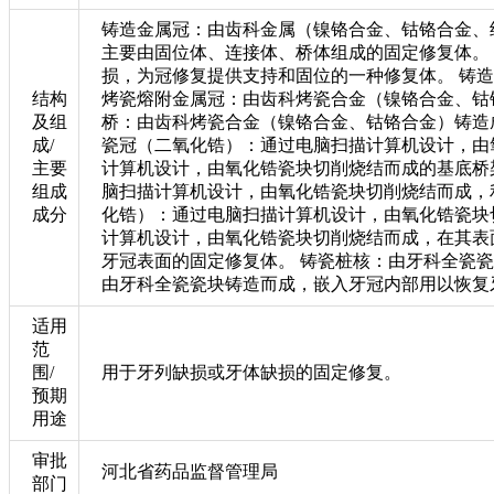
铸造金属冠：由齿科金属（镍铬合金、钴铬合金、
主要由固位体、连接体、桥体组成的固定修复体。
损，为冠修复提供支持和固位的一种修复体。 铸
结构
烤瓷熔附金属冠：由齿科烤瓷合金（镍铬合金、钴
及组
桥：由齿科烤瓷合金（镍铬合金、钴铬合金）铸造成
成/
瓷冠（二氧化锆）：通过电脑扫描计算机设计，由氧
主要
计算机设计，由氧化锆瓷块切削烧结而成的基底桥架
组成
脑扫描计算机设计，由氧化锆瓷块切削烧结而成，利
成分
化锆）：通过电脑扫描计算机设计，由氧化锆瓷块切
计算机设计，由氧化锆瓷块切削烧结而成，在其表
牙冠表面的固定修复体。 铸瓷桩核：由牙科全瓷
由牙科全瓷瓷块铸造而成，嵌入牙冠内部用以恢复
适用
范
围/
用于牙列缺损或牙体缺损的固定修复。
预期
用途
审批
河北省药品监督管理局
部门