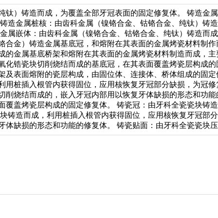
纯钛）铸造而成，为覆盖全部牙冠表面的固定修复体。 铸造金
 铸造金属桩核：由齿科金属（镍铬合金、钴铬合金、纯钛）铸
造金属嵌体：由齿科金属（镍铬合金、钴铬合金、纯钛）铸造而
铬合金）铸造金属基底冠，和熔附在其表面的金属烤瓷材料制作
的金属基底桥架和熔附在其表面的金属烤瓷材料制造而成，主要由
化锆瓷块切削烧结而成的基底冠，在其表面覆盖烤瓷层构成的固定
及表面熔附的瓷层构成，由固位体、连接体、桥体组成的固定修复
用桩插入根管内获得固位，应用核恢复牙冠部分缺损，为冠修复提
削烧结而成的，嵌入牙冠内部用以恢复牙体缺损的形态和功能的修
面覆盖烤瓷层构成的固定修复体。 铸瓷冠：由牙科全瓷瓷块铸
瓷块铸造而成，利用桩插入根管内获得固位，应用核恢复牙冠部分
牙体缺损的形态和功能的修复体。 铸瓷贴面：由牙科全瓷瓷块