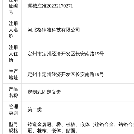
证编
冀械注准20232170271
号
注册
人名
河北格律雅科技有限公司
称
注册
人住
定州市定州经济开发区长安南路19号
所
生产
定州市定州经济开发区长安南路19号
地址
产品
定制式固定义齿
名称
管理
第二类
类别
型号
铸造金属冠、桥、桩核、嵌体（镍铬合金、钴铬合
规格
冠、桩核、嵌体、贴面。