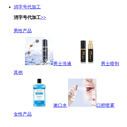
消字号代加工
消字号代加工
>>
男性产品
男士洗液
男士喷剂
其他
漱口水
口腔喷雾
女性产品