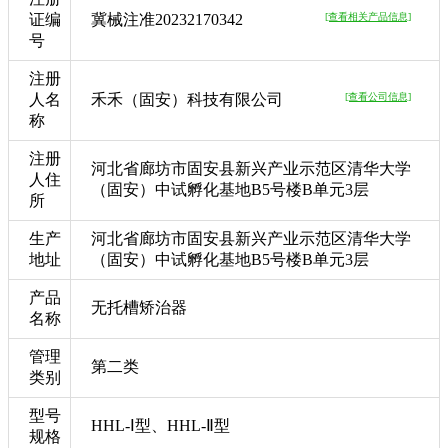
证编
冀械注准20232170342
[查看相关产品信息]
号
注册
人名
禾禾（固安）科技有限公司
[查看公司信息]
称
注册
河北省廊坊市固安县新兴产业示范区清华大学
人住
（固安）中试孵化基地B5号楼B单元3层
所
生产
河北省廊坊市固安县新兴产业示范区清华大学
地址
（固安）中试孵化基地B5号楼B单元3层
产品
无托槽矫治器
名称
管理
第二类
类别
型号
HHL-Ⅰ型、HHL-Ⅱ型
规格