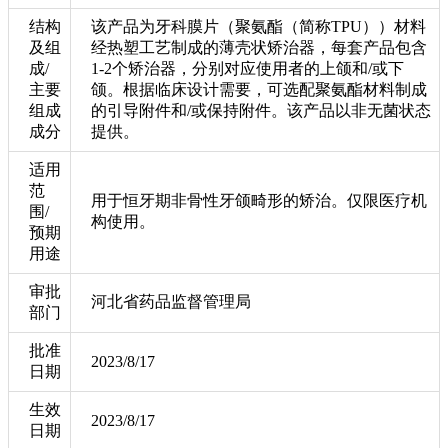
结构
该产品为牙科膜片（聚氨酯（简称TPU））材料
及组
经热塑工艺制成的薄壳状矫治器，每套产品包含
成/
1-2个矫治器，分别对应使用者的上颌和/或下
主要
颌。根据临床设计需要，可选配聚氨酯材料制成
组成
的引导附件和/或保持附件。该产品以非无菌状态
成分
提供。
适用
范
用于恒牙期非骨性牙颌畸形的矫治。仅限医疗机
围/
构使用。
预期
用途
审批
河北省药品监督管理局
部门
批准
2023/8/17
日期
生效
2023/8/17
日期