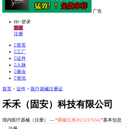
广告
Hi~
登录
登录
注册

首页

工厂

证件

人脉

展会

资讯
首页
>
证件
>
医疗器械注册证
禾禾（固安）科技有限公司
境内医疗器械（注册） — “
冀械注准20232170342
”基本信息
注册