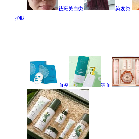
祛斑美白类
染发类
护肤
面膜
洁面