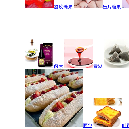
凝胶糖果
压片糖果
酵素
膏滋
面包
吐