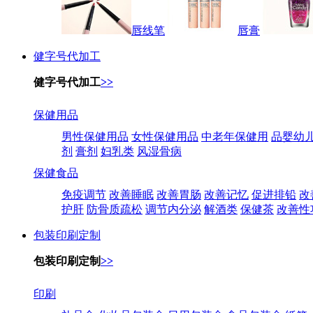
唇线笔
唇膏
健字号代加工
健字号代加工
>>
保健用品
男性保健用品
女性保健用品
中老年保健用
品婴幼
剂
膏剂
妇乳类
风湿骨病
保健食品
免疫调节
改善睡眠
改善胃肠
改善记忆
促进排铅
改
护肝
防骨质疏松
调节内分泌
解酒类
保健茶
改善性
包装印刷定制
包装印刷定制
>>
印刷