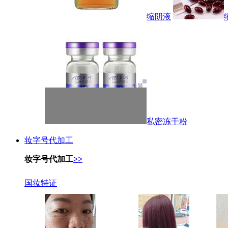
缩阴液
私密冻干粉
妆字号代加工
妆字号代加工
>>
国妆特证