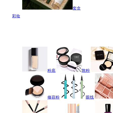
套盒
彩妆
粉底
散粉
修容粉
眼线