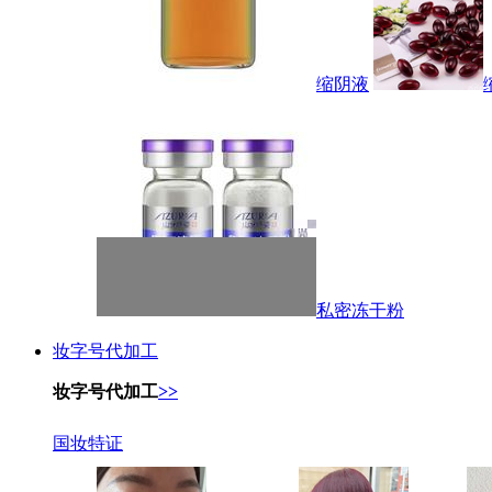
缩阴液
私密冻干粉
妆字号代加工
妆字号代加工
>>
国妆特证