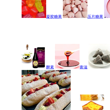
凝胶糖果
压片糖果
酵素
膏滋