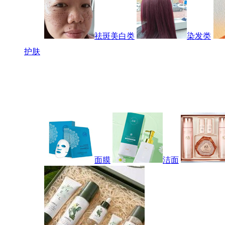
祛斑美白类
染发类
护肤
面膜
洁面