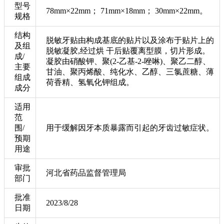
型号
78mm×22mm； 71mm×18mm； 30mm×22mm。
规格
结构
脱敏牙贴由构成基底的贴片以及涂布于贴片上的
及组
脱敏凝胶,经过烘 干后贴覆离型膜，切片形成。
成/
凝胶由硝酸钾、聚(2-乙基-2-唑啉)、聚乙二醇、
主要
甘油、聚丙烯酸、纯化水、乙醇、三氯蔗糖、薄
组成
荷香精、氢氧化钾组成。
成分
适用
范
围/
用于缓解因牙本质暴露而引起的牙齿过敏症状。
预期
用途
审批
河北省药品监督管理局
部门
批准
2023/8/28
日期