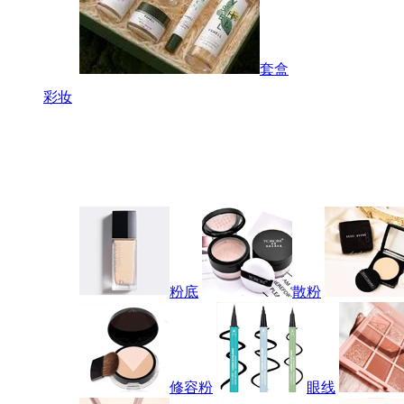
套盒
彩妆
粉底
散粉
修容粉
眼线