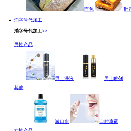
面包
吐
消字号代加工
消字号代加工
>>
男性产品
男士洗液
男士喷剂
其他
漱口水
口腔喷雾
女性产品