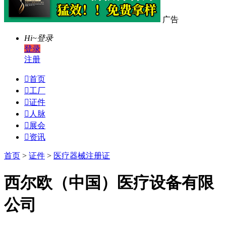
广告
Hi~
登录
登录
注册

首页

工厂

证件

人脉

展会

资讯
首页
>
证件
>
医疗器械注册证
西尔欧（中国）医疗设备有限
公司