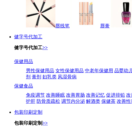
唇线笔
唇膏
健字号代加工
健字号代加工
>>
保健用品
男性保健用品
女性保健用品
中老年保健用
品婴幼
剂
膏剂
妇乳类
风湿骨病
保健食品
免疫调节
改善睡眠
改善胃肠
改善记忆
促进排铅
改
护肝
防骨质疏松
调节内分泌
解酒类
保健茶
改善性
包装印刷定制
包装印刷定制
>>