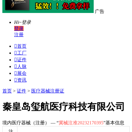
广告
Hi~
登录
登录
注册

首页

工厂

证件

人脉

展会

资讯
首页
>
证件
>
医疗器械注册证
秦皇岛玺航医疗科技有限公司
境内医疗器械（注册） — “
冀械注准20232170395
”基本信息
注