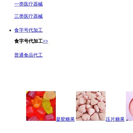
一类医疗器械
三类医疗器械
食字号代加工
食字号代加工
>>
普通食品代工
凝胶糖果
压片糖果