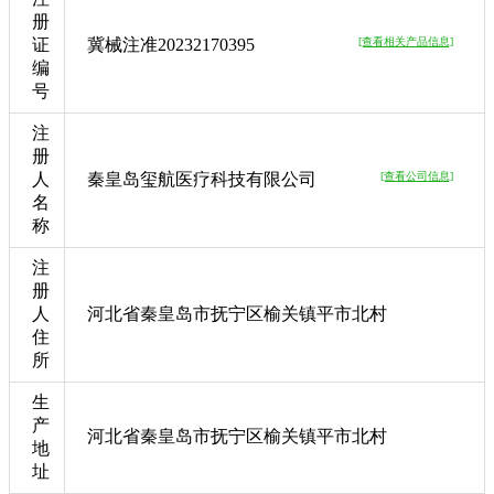
册
证
冀械注准20232170395
[查看相关产品信息]
编
号
注
册
人
秦皇岛玺航医疗科技有限公司
[查看公司信息]
名
称
注
册
人
河北省秦皇岛市抚宁区榆关镇平市北村
住
所
生
产
河北省秦皇岛市抚宁区榆关镇平市北村
地
址