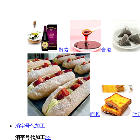
酵素
膏滋
面包
吐
消字号代加工
消字号代加工
>>