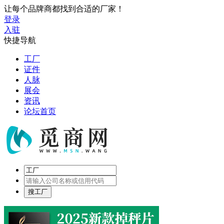
让每个品牌商都找到合适的厂家！
登录
入驻
快捷导航
工厂
证件
人脉
展会
资讯
论坛首页