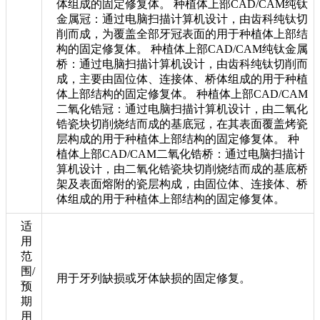
体组成的固定修复体。 种植体上部CAD/CAM纯钛
金属冠：通过电脑扫描计算机设计，由齿科纯钛切
削而成，为覆盖全部牙冠表面的用于种植体上部结
构的固定修复体。 种植体上部CAD/CAM纯钛金属
桥：通过电脑扫描计算机设计，由齿科纯钛切削而
成，主要由固位体、连接体、桥体组成的用于种植
体上部结构的固定修复体。 种植体上部CAD/CAM
二氧化锆冠：通过电脑扫描计算机设计，由二氧化
锆瓷块切削烧结而成的基底冠，在其表面覆盖烤瓷
层构成的用于种植体上部结构的固定修复体。 种
植体上部CAD/CAM二氧化锆桥：通过电脑扫描计
算机设计，由二氧化锆瓷块切削烧结而成的基底桥
架及表面熔附的瓷层构成，由固位体、连接体、桥
体组成的用于种植体上部结构的固定修复体。
适
用
范
围/
用于牙列缺损或牙体缺损的固定修复。
预
期
用