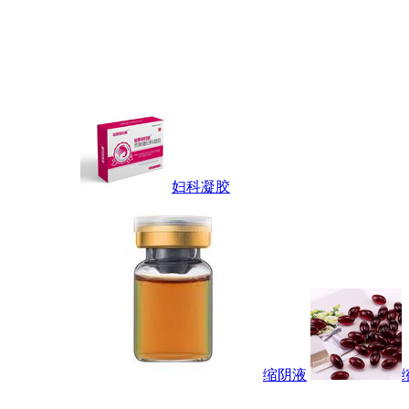
妇科凝胶
缩阴液