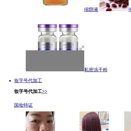
缩阴液
私密冻干粉
妆字号代加工
妆字号代加工
>>
国妆特证