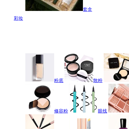
套盒
彩妆
粉底
散粉
修容粉
眼线