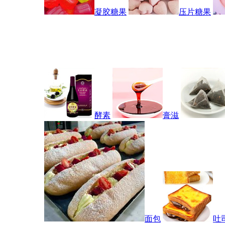
凝胶糖果
压片糖果
酵素
膏滋
面包
吐