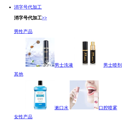
消字号代加工
消字号代加工
>>
男性产品
男士洗液
男士喷剂
其他
漱口水
口腔喷雾
女性产品