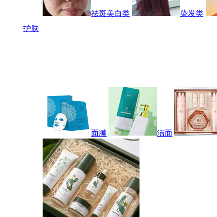
祛斑美白类
染发类
护肤
面膜
洁面