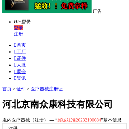
广告
Hi~
登录
登录
注册

首页

工厂

证件

人脉

展会

资讯
首页
>
证件
>
医疗器械注册证
河北京南众康科技有限公司
境内医疗器械（注册） — “
冀械注准20232190084
”基本信息
注册