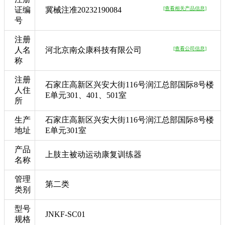
证编
冀械注准20232190084
[查看相关产品信息]
号
注册
人名
河北京南众康科技有限公司
[查看公司信息]
称
注册
石家庄高新区兴安大街116号润江总部国际8号楼
人住
E单元301、401、501室
所
生产
石家庄高新区兴安大街116号润江总部国际8号楼
地址
E单元301室
产品
上肢主被动运动康复训练器
名称
管理
第二类
类别
型号
JNKF-SC01
规格