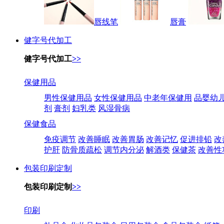
唇线笔
唇膏
健字号代加工
健字号代加工
>>
保健用品
男性保健用品
女性保健用品
中老年保健用
品婴幼
剂
膏剂
妇乳类
风湿骨病
保健食品
免疫调节
改善睡眠
改善胃肠
改善记忆
促进排铅
改
护肝
防骨质疏松
调节内分泌
解酒类
保健茶
改善性
包装印刷定制
包装印刷定制
>>
印刷