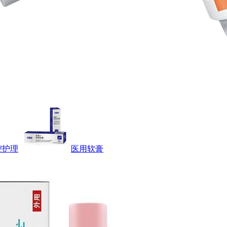
腔护理
医用软膏