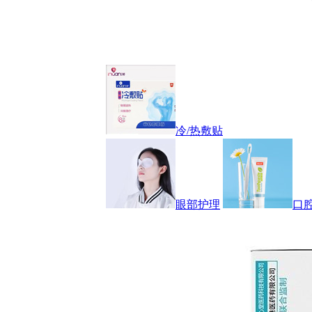
冷/热敷贴
眼部护理
口