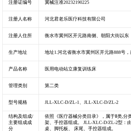
注册证编号
冀械注准20232190225
注册人名称
河北君老乐医疗科技有限公司
注册人住所
衡水市冀州区开元路南侧、朝阳大街以东
生产地址
地址1.河北省衡水市冀州区开元路888号，南
产品名称
医用电动站立康复训练床
管理类别
第二类
型号规格
JLL-XLC-D/ZL-1、JLL-XLC-D/ZL-2
结构及组成/
依照《医疗器械分类目录》，属于Ⅱ类,分类编码
主要组成成
架、手控器组成。 JLL-XLC-D/Z
分
桌、脚托板、 床尾、手控器组成。