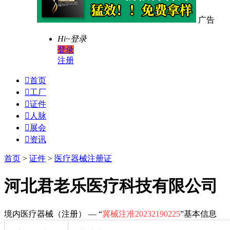
广告
Hi~
登录
登录
注册

首页

工厂

证件

人脉

展会

资讯
首页
>
证件
>
医疗器械注册证
河北君老乐医疗科技有限公司
境内医疗器械（注册） — “
冀械注准20232190225
”基本信息