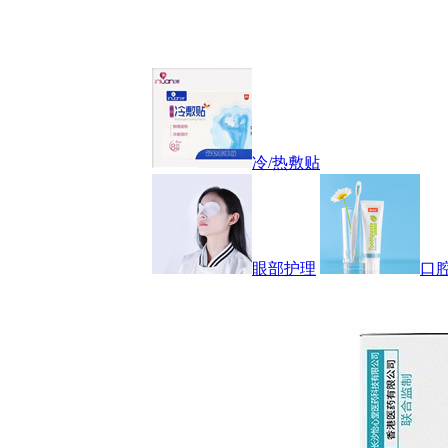
冷/热敷贴
眼部护理
口