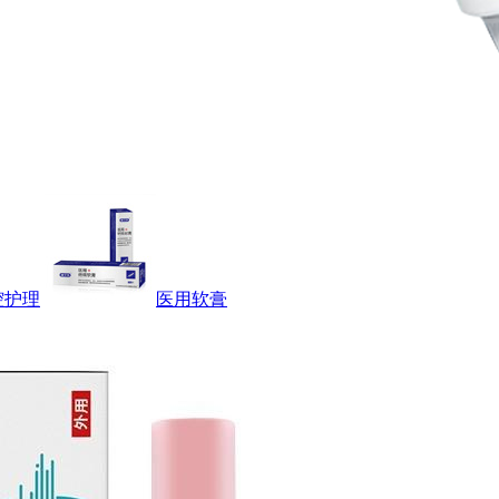
腔护理
医用软膏