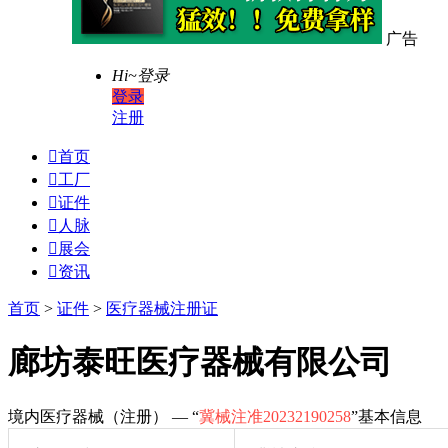
广告
Hi~
登录
登录
注册

首页

工厂

证件

人脉

展会

资讯
首页
>
证件
>
医疗器械注册证
廊坊泰旺医疗器械有限公司
境内医疗器械（注册） — “
冀械注准20232190258
”基本信息