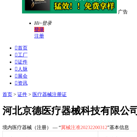
广告
Hi~
登录
登录
注册

首页

工厂

证件

人脉

展会

资讯
首页
>
证件
>
医疗器械注册证
河北京德医疗器械科技有限公
境内医疗器械（注册） — “
冀械注准20232200312
”基本信息