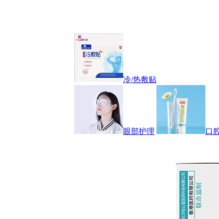
冷/热敷贴
眼部护理
口