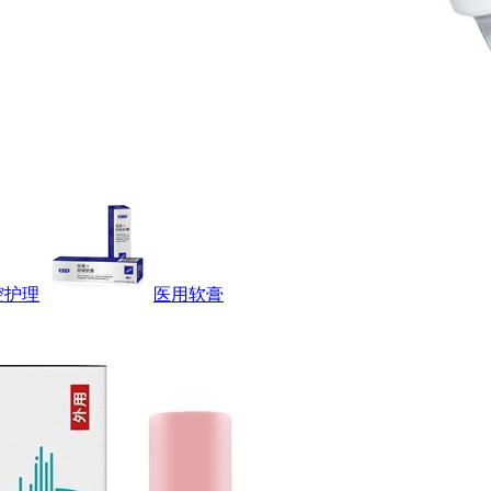
腔护理
医用软膏