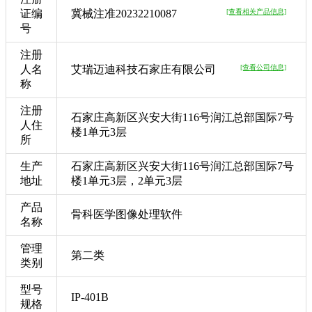
证编
冀械注准20232210087
[查看相关产品信息]
号
注册
人名
艾瑞迈迪科技石家庄有限公司
[查看公司信息]
称
注册
石家庄高新区兴安大街116号润江总部国际7号
人住
楼1单元3层
所
生产
石家庄高新区兴安大街116号润江总部国际7号
地址
楼1单元3层，2单元3层
产品
骨科医学图像处理软件
名称
管理
第二类
类别
型号
IP-401B
规格