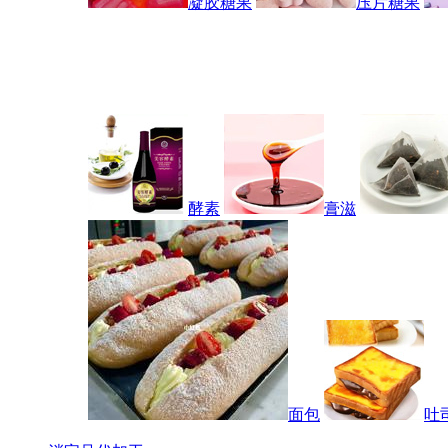
凝胶糖果
压片糖果
酵素
膏滋
面包
吐