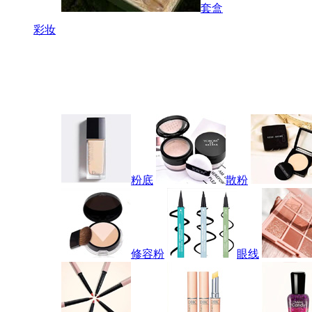
套盒
彩妆
粉底
散粉
修容粉
眼线