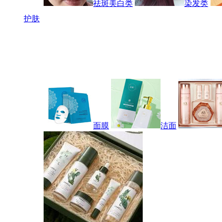
祛斑美白类
染发类
护肤
面膜
洁面