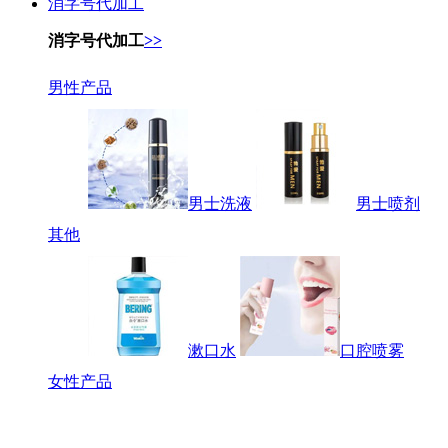
消字号代加工
消字号代加工
>>
男性产品
男士洗液
男士喷剂
其他
漱口水
口腔喷雾
女性产品