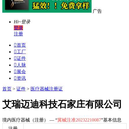
广告
Hi~
登录
登录
注册

首页

工厂

证件

人脉

展会

资讯
首页
>
证件
>
医疗器械注册证
艾瑞迈迪科技石家庄有限公司
境内医疗器械（注册） — “
冀械注准20232210087
”基本信息
注册