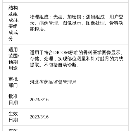
结构
及组
物理组成：光盘、加密锁；逻辑组成：用户登
成/主
录、病例管理、图像显示、图像处理、骨科功
要组
能模块。
成成
分
适用
适用于符合DICOM标准的骨科医学图像显示、
范围/
存储、处理，实现部位测量和针对腿骨的力线
预期
提取。不包括自动诊断。
用途
审批
河北省药品监督管理局
部门
批准
2023/3/16
日期
生效
2023/3/16
日期
有效