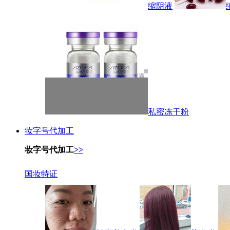
缩阴液
私密冻干粉
妆字号代加工
妆字号代加工
>>
国妆特证