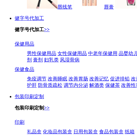
唇线笔
唇膏
健字号代加工
健字号代加工
>>
保健用品
男性保健用品
女性保健用品
中老年保健用
品婴幼
剂
膏剂
妇乳类
风湿骨病
保健食品
免疫调节
改善睡眠
改善胃肠
改善记忆
促进排铅
改
护肝
防骨质疏松
调节内分泌
解酒类
保健茶
改善性
包装印刷定制
包装印刷定制
>>
印刷
礼品盒
化妆品包装盒
日用包装盒
食品包装盒
纸箱