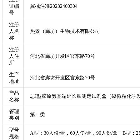
证编
冀械注准20232400304
号
注册
人名
热景（廊坊）生物技术有限公司
称
注册
人住
河北省廊坊开发区官东路70号
所
生产
河北省廊坊开发区官东路70号
地址
产品
总I型胶原氨基端延长肽测定试剂盒（磁微粒化学
名称
管理
第二类
类别
型号
A型：30人份/盒，60人份/盒，90人份/盒；B型：2
规格