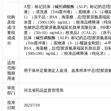
A型：标记抗体（碱性磷酸酶（ALP）标记的总I型
液）；清洗液 （Tris缓冲液）；底物液（3-（2-螺
结构
1）（冻干品：BSA，海藻糖，总I型胶原氨基端延长
及组
浓度：（500±100）ng/mL）；校准品稀释液
成/主
包被的总I型胶原氨基端延长肽单克隆抗体，PB缓冲
要组
度：（50±10）ng/mL)；校准品2（CAL-2
成成
抗体（碱性磷酸酶（ALP）标记的总I型胶原氨基
分
（Tris缓冲液）；底物液（3-（2-螺旋金刚烷）-4
BSA，海藻糖，总I型胶原氨基端延长肽抗原，目标浓
（500±100）ng/mL）；校准品稀释液（纯化水）
适用
范围/
用于体外定量测定人血清、血浆样本中总I型胶原氨基端
预期
用途
审批
河北省药品监督管理局
部门
批准
2023/7/19
日期