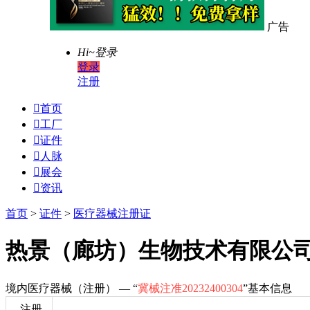
广告
Hi~
登录
登录
注册

首页

工厂

证件

人脉

展会

资讯
首页
>
证件
>
医疗器械注册证
热景（廊坊）生物技术有限公
境内医疗器械（注册） — “
冀械注准20232400304
”基本信息
注册