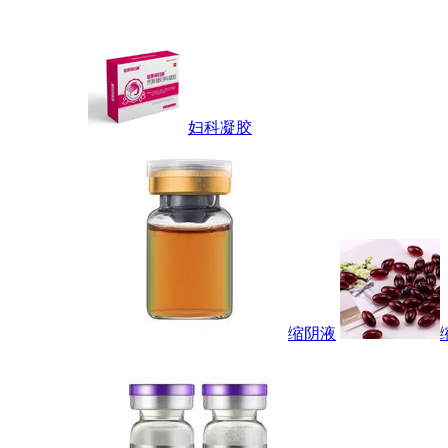
妇科凝胶
缩阴液