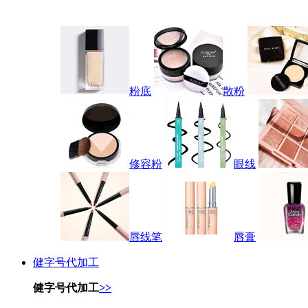
粉底
散粉
修容粉
眼线
唇线笔
唇膏
健字号代加工
健字号代加工
>>