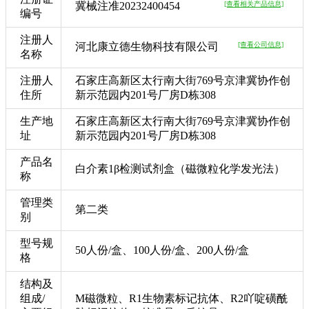
冀械注准20232400454
[查看相关产品信息]
编号
注册人
河北康立德生物科技有限公司
[查看公司信息]
名称
注册人
石家庄高新区太行南大街769号京津冀协作创
住所
新示范园内201号厂房D栋308
生产地
石家庄高新区太行南大街769号京津冀协作创
址
新示范园内201号厂房D栋308
产品名
白介素1β检测试剂盒（磁微粒化学发光法）
称
管理类
第二类
别
型号规
50人份/盒、100人份/盒、200人份/盒
格
结构及
组成/
M磁微粒、R1生物素标记抗体、R2吖啶磺酰