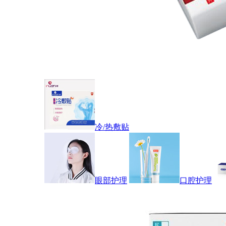
冷/热敷贴
眼部护理
口腔护理