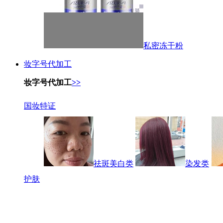
私密冻干粉
妆字号代加工
妆字号代加工
>>
国妆特证
祛斑美白类
染发类
护肤