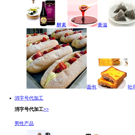
酵素
膏滋
面包
吐
消字号代加工
消字号代加工
>>
男性产品