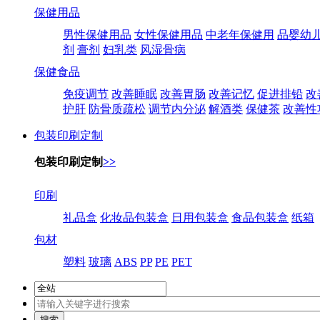
保健用品
男性保健用品
女性保健用品
中老年保健用
品婴幼
剂
膏剂
妇乳类
风湿骨病
保健食品
免疫调节
改善睡眠
改善胃肠
改善记忆
促进排铅
改
护肝
防骨质疏松
调节内分泌
解酒类
保健茶
改善性
包装印刷定制
包装印刷定制
>>
印刷
礼品盒
化妆品包装盒
日用包装盒
食品包装盒
纸箱
包材
塑料
玻璃
ABS
PP
PE
PET