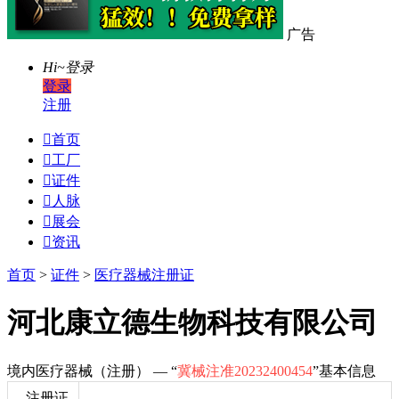
广告
Hi~
登录
登录
注册

首页

工厂

证件

人脉

展会

资讯
首页
>
证件
>
医疗器械注册证
河北康立德生物科技有限公司
境内医疗器械（注册） — “
冀械注准20232400454
”基本信息
注册证