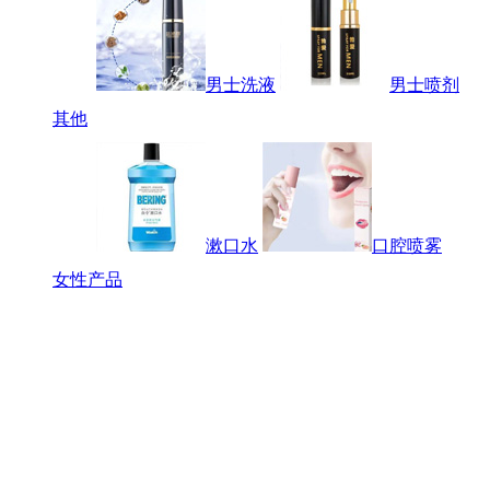
男士洗液
男士喷剂
其他
漱口水
口腔喷雾
女性产品