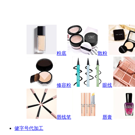
粉底
散粉
修容粉
眼线
唇线笔
唇膏
健字号代加工