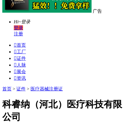
广告
Hi~
登录
登录
注册

首页

工厂

证件

人脉

展会

资讯
首页
>
证件
>
医疗器械注册证
科睿纳（河北）医疗科技有限
公司