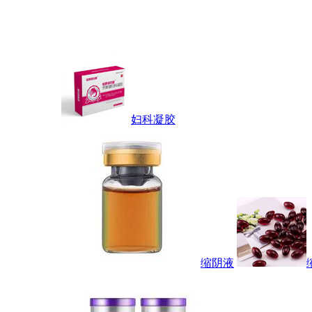
妇科凝胶
缩阴液