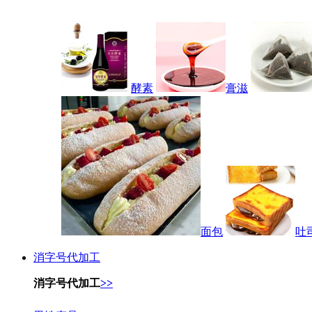
酵素
膏滋
面包
吐
消字号代加工
消字号代加工
>>