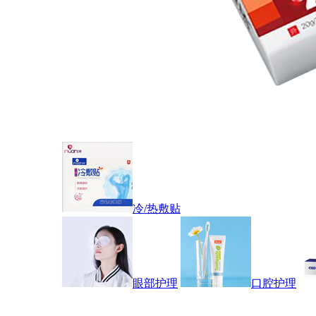
冷/热敷贴
眼部护理
口腔护理