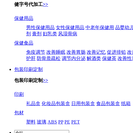
健字号代加工
>>
保健用品
男性保健用品
女性保健用品
中老年保健用
品婴幼
剂
膏剂
妇乳类
风湿骨病
保健食品
免疫调节
改善睡眠
改善胃肠
改善记忆
促进排铅
改
护肝
防骨质疏松
调节内分泌
解酒类
保健茶
改善性
包装印刷定制
包装印刷定制
>>
印刷
礼品盒
化妆品包装盒
日用包装盒
食品包装盒
纸箱
包材
塑料
玻璃
ABS
PP
PE
PET