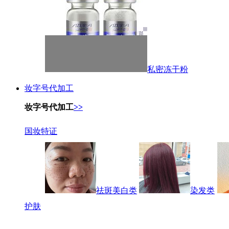
私密冻干粉
妆字号代加工
妆字号代加工
>>
国妆特证
祛斑美白类
染发类
护肤