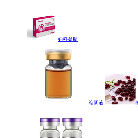
妇科凝胶
缩阴液