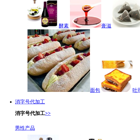
酵素
膏滋
面包
吐
消字号代加工
消字号代加工
>>
男性产品