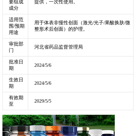
要组成
提供，一次性使用。
成分
适用范
用于体表非慢性创面（激光/光子/果酸换肤/微
围/预期
整形术后创面）的护理。
用途
审批部
河北省药品监督管理局
门
批准日
2024/5/6
期
生效日
2024/5/6
期
有效期
2029/5/5
至