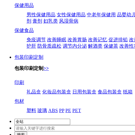
保健用品
男性保健用品
女性保健用品
中老年保健用
品婴幼
剂
膏剂
妇乳类
风湿骨病
保健食品
免疫调节
改善睡眠
改善胃肠
改善记忆
促进排铅
改
护肝
防骨质疏松
调节内分泌
解酒类
保健茶
改善性
包装印刷定制
包装印刷定制
>>
印刷
礼品盒
化妆品包装盒
日用包装盒
食品包装盒
纸箱
包材
塑料
玻璃
ABS
PP
PE
PET