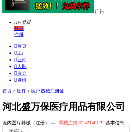
广告
Hi~
登录
登录
注册

首页

工厂

证件

人脉

展会

资讯
首页
>
证件
>
医疗器械注册证
河北盛万保医疗用品有限公司
境内医疗器械（注册） — “
冀械注准20242140179
”基本信息
注册证