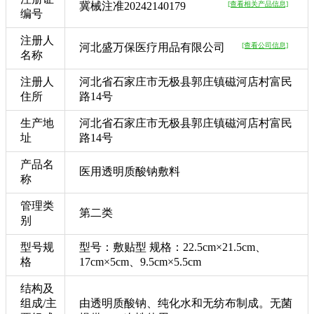
冀械注准20242140179
[查看相关产品信息]
编号
注册人
河北盛万保医疗用品有限公司
[查看公司信息]
名称
注册人
河北省石家庄市无极县郭庄镇磁河店村富民
住所
路14号
生产地
河北省石家庄市无极县郭庄镇磁河店村富民
址
路14号
产品名
医用透明质酸钠敷料
称
管理类
第二类
别
型号规
型号：敷贴型 规格：22.5cm×21.5cm、
格
17cm×5cm、9.5cm×5.5cm
结构及
组成/主
由透明质酸钠、纯化水和无纺布制成。无菌