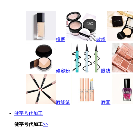
粉底
散粉
修容粉
眼线
唇线笔
唇膏
健字号代加工
健字号代加工
>>