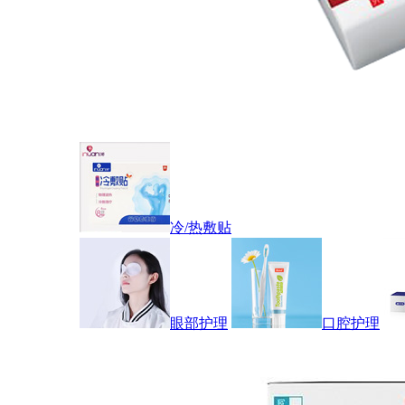
冷/热敷贴
眼部护理
口腔护理