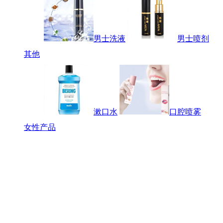
男士洗液
男士喷剂
其他
漱口水
口腔喷雾
女性产品