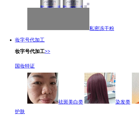
私密冻干粉
妆字号代加工
妆字号代加工
>>
国妆特证
祛斑美白类
染发类
护肤