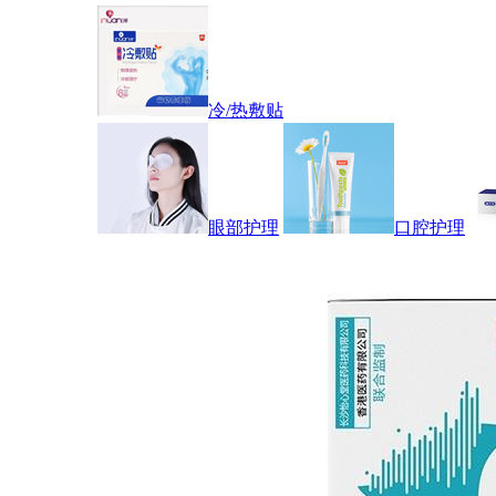
冷/热敷贴
眼部护理
口腔护理