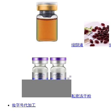
缩阴液
私密冻干粉
妆字号代加工