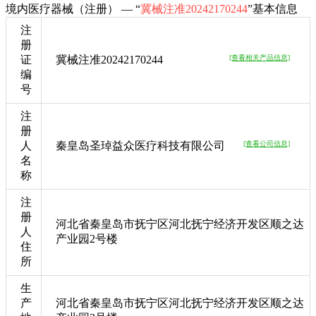
境内医疗器械（注册） — “
冀械注准20242170244
”基本信息
注
册
证
冀械注准20242170244
[查看相关产品信息]
编
号
注
册
人
秦皇岛圣琸益众医疗科技有限公司
[查看公司信息]
名
称
注
册
河北省秦皇岛市抚宁区河北抚宁经济开发区顺之达
人
产业园2号楼
住
所
生
产
河北省秦皇岛市抚宁区河北抚宁经济开发区顺之达