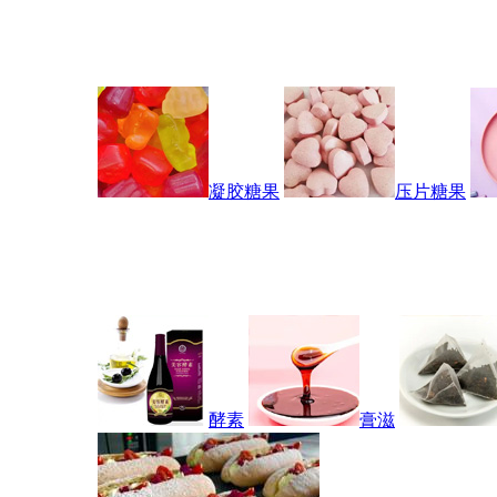
凝胶糖果
压片糖果
酵素
膏滋