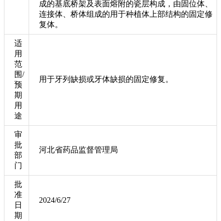
成的基底桥架及表面熔附的瓷层构成，由固位体、
连接体、桥体组成的用于种植体上部结构的固定修
复体。
适
用
范
围/
用于牙列缺损或牙体缺损的固定修复。
预
期
用
途
审
批
河北省药品监督管理局
部
门
批
准
2024/6/27
日
期