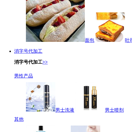
面包
吐
消字号代加工
消字号代加工
>>
男性产品
男士洗液
男士喷剂
其他