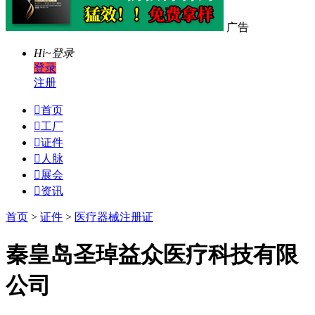
广告
Hi~
登录
登录
注册

首页

工厂

证件

人脉

展会

资讯
首页
>
证件
>
医疗器械注册证
秦皇岛圣琸益众医疗科技有限
公司