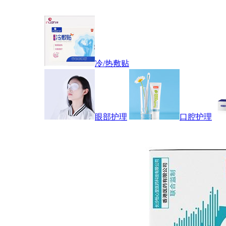
冷/热敷贴
眼部护理
口腔护理