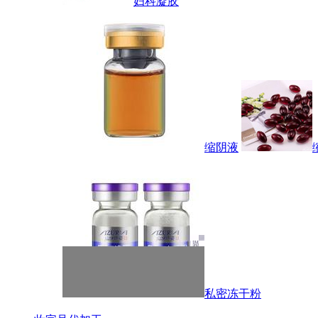
妇科凝胶
缩阴液
私密冻干粉