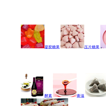
凝胶糖果
压片糖果
酵素
膏滋