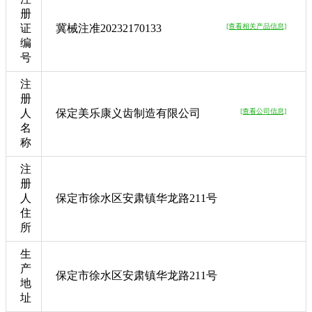
册
证
冀械注准20232170133
[查看相关产品信息]
编
号
注
册
人
保定美乐康义齿制造有限公司
[查看公司信息]
名
称
注
册
人
保定市徐水区安肃镇华龙路211号
住
所
生
产
保定市徐水区安肃镇华龙路211号
地
址