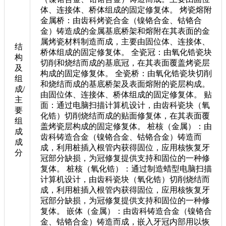
体、连接体、桥体组成的固定修复体。 烤瓷熔附
金属桥：由齿科烤瓷合金（镍铬合金、钴铬合
金）铸造成的金属基底桥架和熔附在其表面的金
属烤瓷材料制造而成，主要由固位体、连接体、
结
桥体组成的固定修复体。 全瓷冠：由氧化锆瓷块
构
切削和烧结而成的基底冠，在其表面覆盖烤瓷层
及
构成的固定修复体。 全瓷桥：由氧化锆瓷块切削
组
和烧结而成的基底桥架及表面熔附的瓷层构成。
成/
由固位体、连接体、桥体组成的固定修复体。 贴
主
面：通过电脑扫描计算机设计，由齿科瓷块（氧
要
化锆）切削烧结而成的贴面修复体，在其表面覆
组
盖烤瓷层构成的固定修复体。 桩核（金属）：由
成
齿科铸造合金（镍铬合金、钴铬合金）铸造而
成
成，利用桩插入根管内获得固位，应用核恢复牙
分
冠部分缺损，为冠修复提供支持和固位的一种修
复体。 桩核（氧化锆）：通过制造蜡型电脑扫描
计算机设计，由齿科瓷块（氧化锆）切削烧结而
成，利用桩插入根管内获得固位，应用核恢复牙
冠部分缺损，为冠修复提供支持和固位的一种修
复体。 嵌体（金属）：由齿科铸造合金（镍铬合
金、钴铬合金）铸造而成，嵌入牙冠内部用以恢