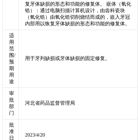
复牙体缺损的形态和功能的修复体。 嵌体（氧化
锆）：通过电脑扫描计算机设计，由齿科瓷块
（氧化锆）由氧化锆切削烧结而成的，嵌入牙冠
内部用以恢复牙体缺损的形态和功能的修复体。
适
用
范
围/
用于牙列缺损或牙体缺损的固定修复。
预
期
用
途
审
批
河北省药品监督管理局
部
门
批
准
2023/4/20
日