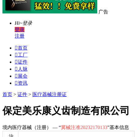
广告
Hi~
登录
登录
注册

首页

工厂

证件

人脉

展会

资讯
首页
>
证件
>
医疗器械注册证
保定美乐康义齿制造有限公司
境内医疗器械（注册） — “
冀械注准20232170133
”基本信息
注