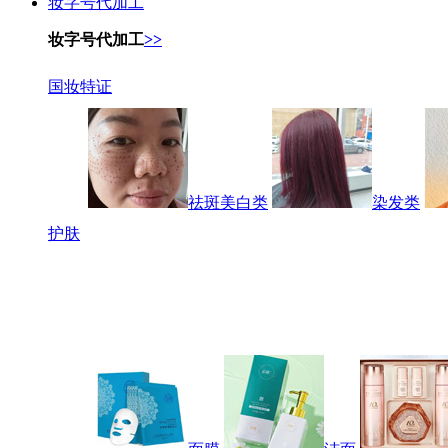
妆字号代加工
妆字号代加工
>>
国妆特证
祛斑美白类
染发类
护肤