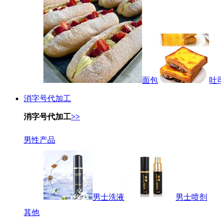
面包
吐
消字号代加工
消字号代加工
>>
男性产品
男士洗液
男士喷剂
其他