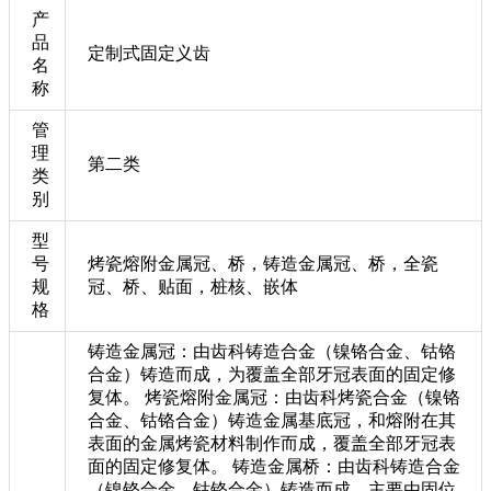
产
品
定制式固定义齿
名
称
管
理
第二类
类
别
型
号
烤瓷熔附金属冠、桥，铸造金属冠、桥，全瓷
规
冠、桥、贴面，桩核、嵌体
格
铸造金属冠：由齿科铸造合金（镍铬合金、钴铬
合金）铸造而成，为覆盖全部牙冠表面的固定修
复体。 烤瓷熔附金属冠：由齿科烤瓷合金（镍铬
合金、钴铬合金）铸造金属基底冠，和熔附在其
表面的金属烤瓷材料制作而成，覆盖全部牙冠表
面的固定修复体。 铸造金属桥：由齿科铸造合金
（镍铬合金、钴铬合金）铸造而成。主要由固位