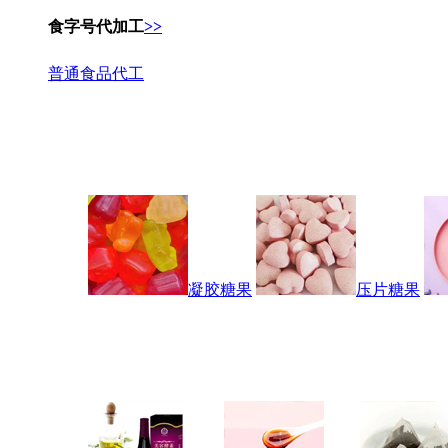
食字号代加工
>>
普通食品代工
凝胶糖果
压片糖果