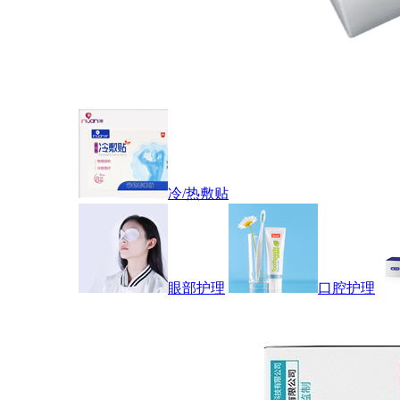
冷/热敷贴
眼部护理
口腔护理