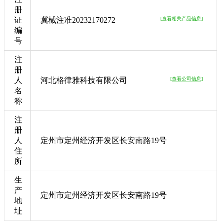
册
证
冀械注准20232170272
[查看相关产品信息]
编
号
注
册
人
河北格律雅科技有限公司
[查看公司信息]
名
称
注
册
人
定州市定州经济开发区长安南路19号
住
所
生
产
定州市定州经济开发区长安南路19号
地
址