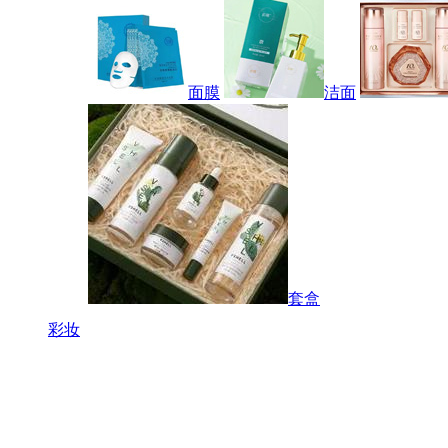
面膜
洁面
套盒
彩妆