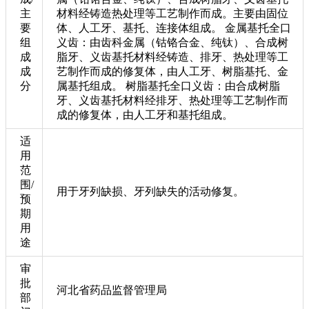
主
材料经铸造热处理等工艺制作而成。主要由固位
要
体、人工牙、基托、连接体组成。 金属基托全口
组
义齿：由齿科金属（钴铬合金、纯钛）、合成树
成
脂牙、义齿基托材料经铸造、排牙、热处理等工
成
艺制作而成的修复体，由人工牙、树脂基托、金
分
属基托组成。 树脂基托全口义齿：由合成树脂
牙、义齿基托材料经排牙、热处理等工艺制作而
成的修复体，由人工牙和基托组成。
适
用
范
围/
用于牙列缺损、牙列缺失的活动修复。
预
期
用
途
审
批
河北省药品监督管理局
部