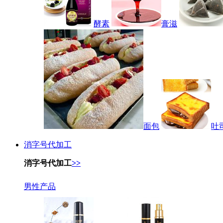
酵素
膏滋
面包
吐
消字号代加工
消字号代加工
>>
男性产品