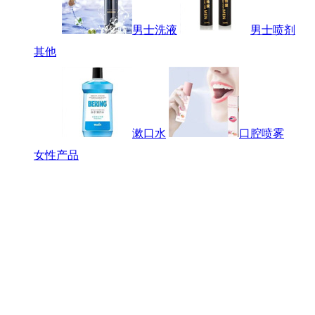
男士洗液
男士喷剂
其他
漱口水
口腔喷雾
女性产品