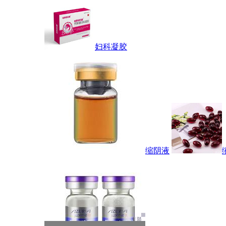
妇科凝胶
缩阴液