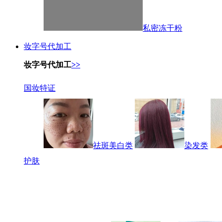
私密冻干粉
妆字号代加工
妆字号代加工
>>
国妆特证
祛斑美白类
染发类
护肤