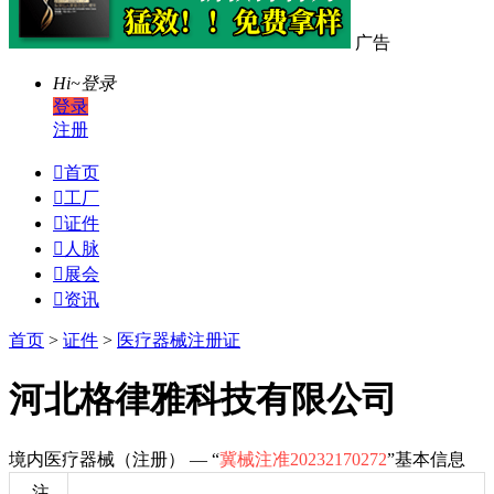
广告
Hi~
登录
登录
注册

首页

工厂

证件

人脉

展会

资讯
首页
>
证件
>
医疗器械注册证
河北格律雅科技有限公司
境内医疗器械（注册） — “
冀械注准20232170272
”基本信息
注