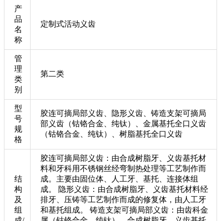
产
品
定制式活动义齿
名
称
管
理
第二类
类
别
型
胶连可摘局部义齿、隐形义齿、铸造支架可摘局
号
部义齿（钴铬合金、纯钛）、金属基托全口义齿
规
（钴铬合金、纯钛）、树脂基托全口义齿
格
胶连可摘局部义齿：由合成树脂牙、义齿基托材
料和牙科用不锈钢丝经弯制热处理等工艺制作而
结
成。主要由固位体、人工牙、基托、连接体组
构
成。 隐形义齿：由合成树脂牙、义齿基托材料经
及
排牙、压铸等工艺制作而成的修复体，由人工牙
组
和基托组成。 铸造支架可摘局部义齿：由齿科金
成/
属（钴铬合金、纯钛）、合成树脂牙、义齿基托