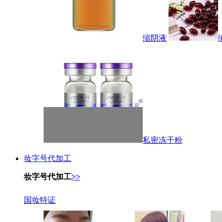
缩阴液
私密冻干粉
妆字号代加工
妆字号代加工
>>
国妆特证