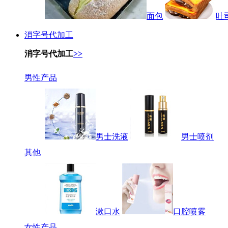
面包
吐
消字号代加工
消字号代加工
>>
男性产品
男士洗液
男士喷剂
其他
漱口水
口腔喷雾
女性产品