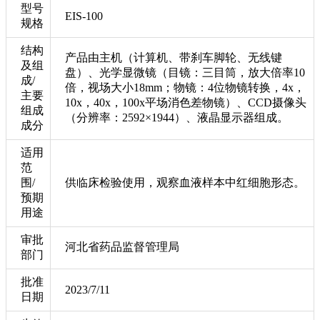
型号
EIS-100
规格
结构
产品由主机（计算机、带刹车脚轮、无线键
及组
盘）、光学显微镜（目镜：三目筒，放大倍率10
成/
倍，视场大小18mm；物镜：4位物镜转换，4x，
主要
10x，40x，100x平场消色差物镜）、CCD摄像头
组成
（分辨率：2592×1944）、液晶显示器组成。
成分
适用
范
围/
供临床检验使用，观察血液样本中红细胞形态。
预期
用途
审批
河北省药品监督管理局
部门
批准
2023/7/11
日期