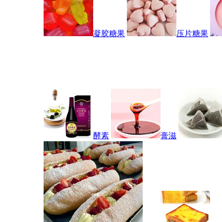
凝胶糖果
压片糖果
酵素
膏滋