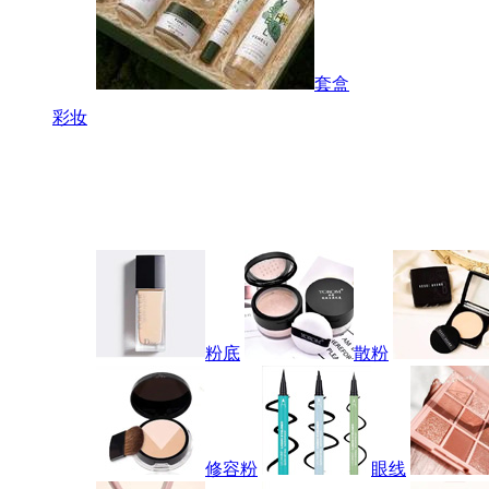
套盒
彩妆
粉底
散粉
修容粉
眼线