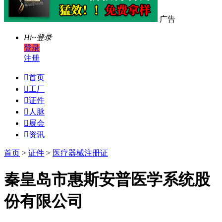
广告
Hi~
登录
登录
注册

首页

工厂

证件

人脉

展会

资讯
首页
>
证件
>
医疗器械注册证
秦皇岛市惠斯安普医学系统股
份有限公司