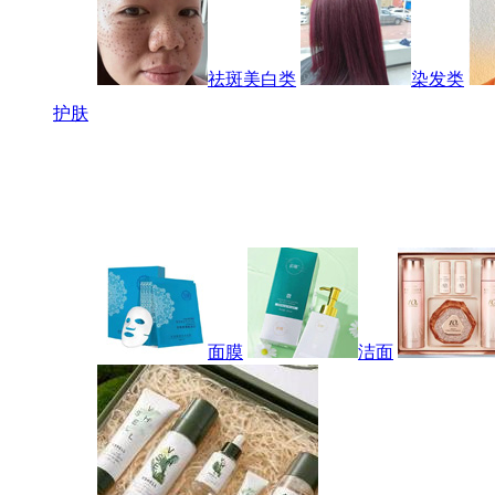
祛斑美白类
染发类
护肤
面膜
洁面