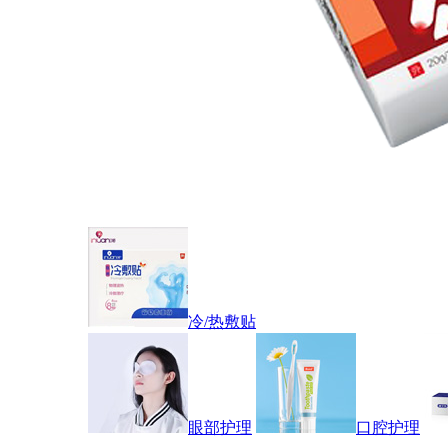
冷/热敷贴
眼部护理
口腔护理