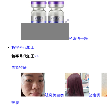
私密冻干粉
妆字号代加工
妆字号代加工
>>
国妆特证
祛斑美白类
染发类
护肤