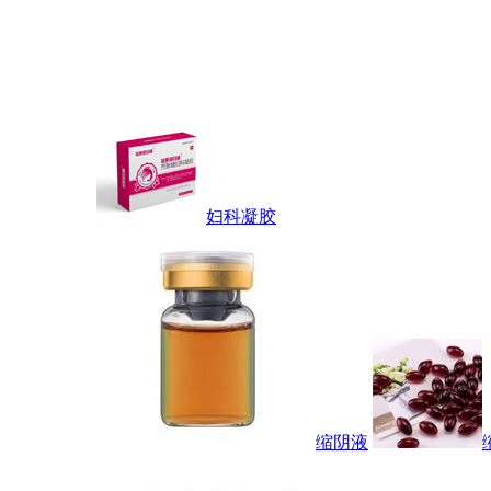
妇科凝胶
缩阴液