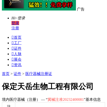
广告
Hi~
登录
登录
注册

首页

工厂

证件

人脉

展会

资讯
首页
>
证件
>
医疗器械注册证
保定天岳生物工程有限公司
境内医疗器械（注册） — “
冀械注准20232400081
”基本信息
注