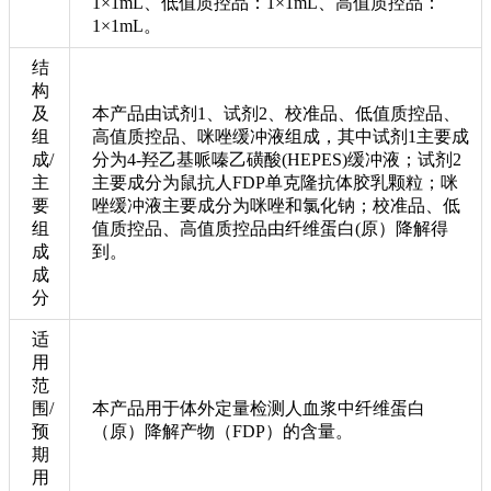
1×1mL、低值质控品：1×1mL、高值质控品：
1×1mL。
结
构
及
本产品由试剂1、试剂2、校准品、低值质控品、
组
高值质控品、咪唑缓冲液组成，其中试剂1主要成
成/
分为4-羟乙基哌嗪乙磺酸(HEPES)缓冲液；试剂2
主
主要成分为鼠抗人FDP单克隆抗体胶乳颗粒；咪
要
唑缓冲液主要成分为咪唑和氯化钠；校准品、低
组
值质控品、高值质控品由纤维蛋白(原）降解得
成
到。
成
分
适
用
范
围/
本产品用于体外定量检测人血浆中纤维蛋白
预
（原）降解产物（FDP）的含量。
期
用