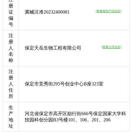
册
证
冀械注准20232400081
[查看相关产品信息]
编
号
注
册
人
保定天岳生物工程有限公司
[查看公司信息]
名
称
注
册
人
保定市竞秀街295号创业中心B座323室
住
所
生
产
河北省保定市高开区励行街666号保定国家大学科
地
技园科创分园B3号楼101、106、201、206
址