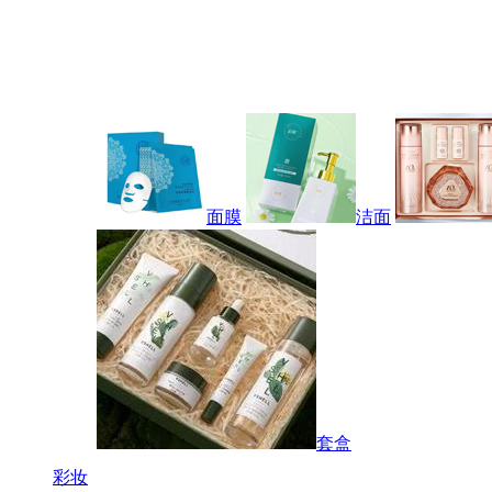
面膜
洁面
套盒
彩妆