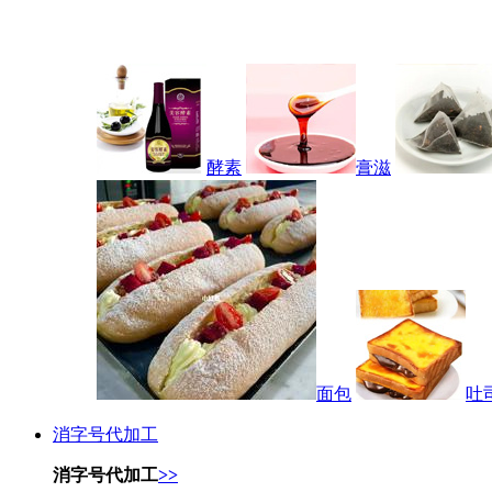
酵素
膏滋
面包
吐
消字号代加工
消字号代加工
>>