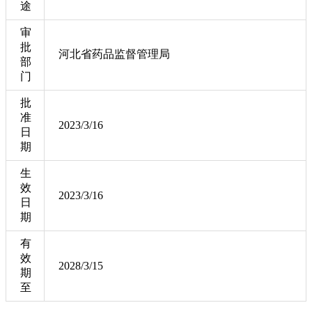
途
审
批
河北省药品监督管理局
部
门
批
准
2023/3/16
日
期
生
效
2023/3/16
日
期
有
效
2028/3/15
期
至